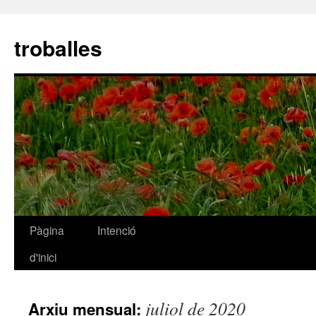
troballes
Pàgina
Intenció
Vés
d'inici
al
contingut
juliol de 2020
Arxiu mensual: