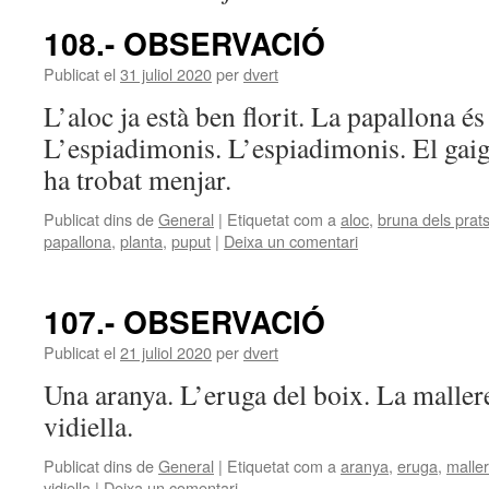
108.- OBSERVACIÓ
Publicat el
31 juliol 2020
per
dvert
L’aloc ja està ben florit. La papallona és
L’espiadimonis. L’espiadimonis. El gaig 
ha trobat menjar.
Publicat dins de
General
|
Etiquetat com a
aloc
,
bruna dels prat
papallona
,
planta
,
puput
|
Deixa un comentari
107.- OBSERVACIÓ
Publicat el
21 juliol 2020
per
dvert
Una aranya. L’eruga del boix. La malle
vidiella.
Publicat dins de
General
|
Etiquetat com a
aranya
,
eruga
,
malle
vidiella
|
Deixa un comentari