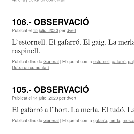
106.- OBSERVACIÓ
Publicat el
15 juliol 2020
per
dvert
L’estornell. El gafarró. El gaig. La merla
raspinell.
Publicat dins de
General
|
Etiquetat com a
estornell
,
gafarró
,
ga
Deixa un comentari
105.- OBSERVACIÓ
Publicat el
14 juliol 2020
per
dvert
El gafarró a l’hort. La merla. El tudó. 
Publicat dins de
General
|
Etiquetat com a
gafarró
,
merla
,
mosc