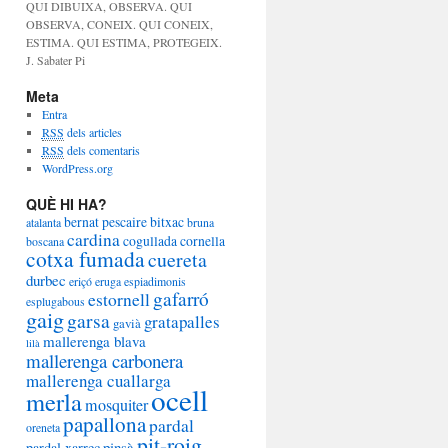
QUI DIBUIXA, OBSERVA. QUI
OBSERVA, CONEIX. QUI CONEIX,
ESTIMA. QUI ESTIMA, PROTEGEIX.
J. Sabater Pi
Meta
Entra
RSS
dels articles
RSS
dels comentaris
WordPress.org
QUÈ HI HA?
bernat pescaire
bitxac
atalanta
bruna
cardina
cogullada
cornella
boscana
cotxa fumada
cuereta
durbec
eriçó
eruga
espiadimonis
gafarró
estornell
esplugabous
gaig
garsa
gratapalles
gavià
mallerenga blava
lilà
mallerenga carbonera
mallerenga cuallarga
ocell
merla
mosquiter
papallona
pardal
oreneta
pit-roig
pinsà
pardal xarrec