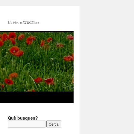
Un bloc a XTECBlocs
Què busques?