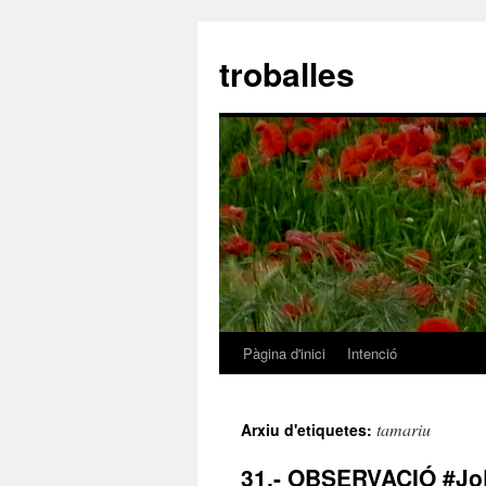
troballes
Pàgina d'inici
Intenció
Vés
al
tamariu
Arxiu d'etiquetes:
contingut
31.- OBSERVACIÓ #J