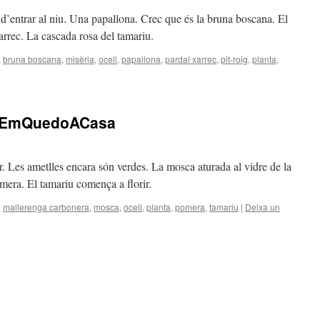
 d’entrar al niu. Una papallona. Crec que és la bruna boscana. El
xarrec. La cascada rosa del tamariu.
a
bruna boscana
,
misèria
,
ocell
,
papallona
,
pardal xarrec
,
pit-roig
,
planta
,
oEmQuedoACasa
. Les ametlles encara són verdes. La mosca aturada al vidre de la
pomera. El tamariu comença a florir.
a
mallerenga carbonera
,
mosca
,
ocell
,
planta
,
pomera
,
tamariu
|
Deixa un