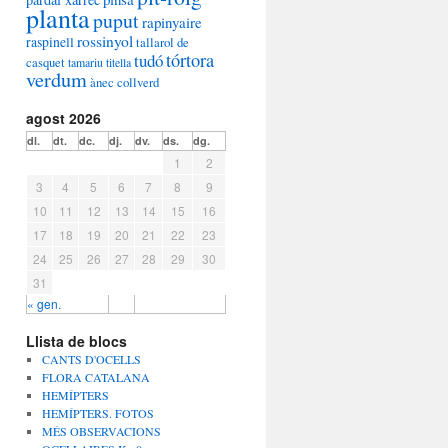
planta
puput
rapinyaire
rossinyol
raspinell
tallarol de
tórtora
tudó
casquet
tamariu
titella
verdum
ànec collverd
agost 2026
dl.
dt.
dc.
dj.
dv.
ds.
dg.
1
2
3
4
5
6
7
8
9
10
11
12
13
14
15
16
17
18
19
20
21
22
23
24
25
26
27
28
29
30
31
« gen.
Llista de blocs
CANTS D'OCELLS
FLORA CATALANA
HEMÍPTERS
HEMÍPTERS. FOTOS
MÉS OBSERVACIONS