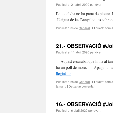
Publicat el
21 abril 2020
per
dvert
En tot el dia no ha parat de ploure
L’aigua de les Banyaloques sobrepas
Publicat dins de
General
|
Etiquetat com 
21.- OBSERVACIÓ #J
Publicat el
11 abril 2020
per
dvert
Aquest escarabat que hi ha al tamari
ha un poll de moro. Apagallums, la
llegint
→
Publicat dins de
General
|
Etiquetat com 
tamariu
|
Deixa un comentari
16.- OBSERVACIÓ #J
Publicat el
6 abril 2020
per
dvert