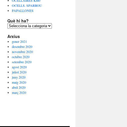
OCELLAIRES Km0
OCELLS. SPARROU
PAPALLONES
Què hi ha?
Q
u
Arxius
è
h
gener 2021
i
desembre 2020
h
novembre 2020
a
octubre 2020
?
setembre 2020
agost 2020
juliol 2020
juny 2020
maig 2020
abril 2020
març 2020