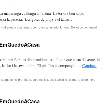
. La mallerenga cuallarga a l’alzina La tórtora ben xopa.
sa la passera. Les gotes de pluja i el tamariu.
a
mallerenga cuallarga
,
ocell
,
planta
,
tamariu
,
tórtora
|
Deixa un comentari
oEmQuedoACasa
u ben florit es diu brunidora. Aquí, tot i que costa de veure, hi
 flor i la seva ombra. El pixallits té companyia. …
Continua
a
apagallums
,
brunidora
,
cardina
,
lilà
,
ocell
,
pixallits
,
planta
,
poll de moro
,
oEmQuedoACasa