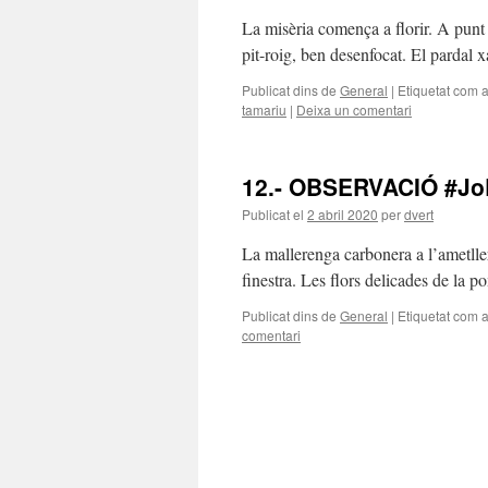
La misèria comença a florir. A punt
pit-roig, ben desenfocat. El pardal 
Publicat dins de
General
|
Etiquetat com 
tamariu
|
Deixa un comentari
12.- OBSERVACIÓ #J
Publicat el
2 abril 2020
per
dvert
La mallerenga carbonera a l’ametller
finestra. Les flors delicades de la 
Publicat dins de
General
|
Etiquetat com 
comentari