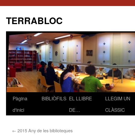
TERRABLOC
Pàgina
BIBLIÒFILS
EL LLIBRE
LLEGIM UN
Vés
d'inici
DE…
CLÀSSIC
al
contingut
←
2015 Any de les biblioteques