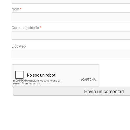
Nom
*
Correu electrònic
*
Lloc web