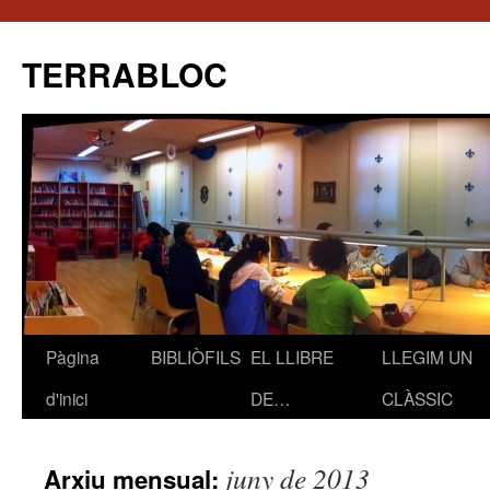
TERRABLOC
Pàgina
BIBLIÒFILS
EL LLIBRE
LLEGIM UN
Vés
d'inici
DE…
CLÀSSIC
al
contingut
juny de 2013
Arxiu mensual: