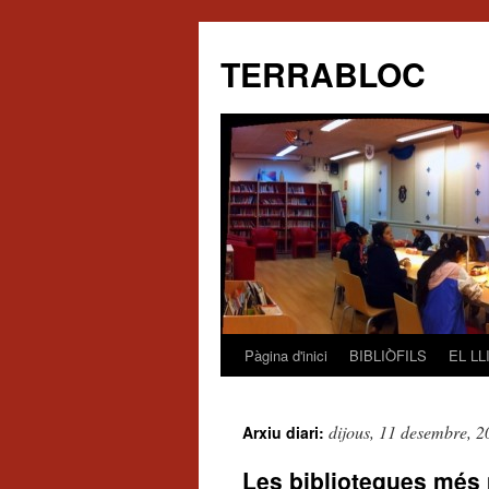
TERRABLOC
Pàgina d'inici
BIBLIÒFILS
EL L
Vés
al
dijous, 11 desembre, 2
Arxiu diari:
contingut
Les biblioteques més