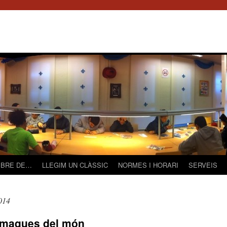
LIBRE DE…
LLEGIM UN CLÀSSIC
NORMES I HORARI
SERVEIS
014
 maques del món