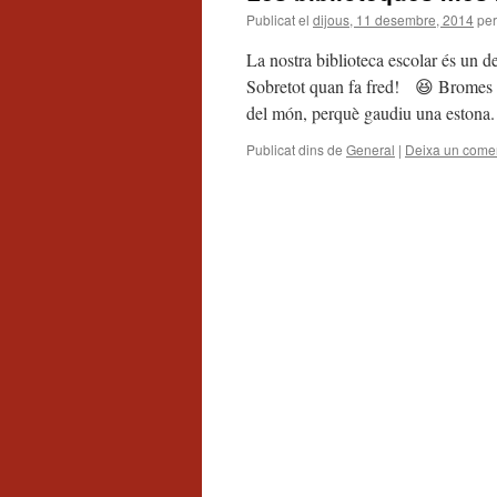
Publicat el
dijous, 11 desembre, 2014
per
La nostra biblioteca escolar és un d
Sobretot quan fa fred! 😆 Bromes ap
del món, perquè gaudiu una estona.
Publicat dins de
General
|
Deixa un comen