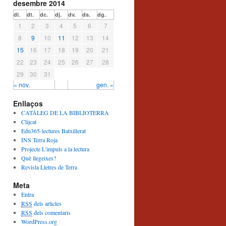
desembre 2014
dl.
dt.
dc.
dj.
dv.
ds.
dg.
1
2
3
4
5
6
7
8
9
10
11
12
13
14
15
16
17
18
19
20
21
22
23
24
25
26
27
28
29
30
31
« nov.
gen. »
Enllaços
CATÀLEG DE LA BIBLIOTERRA
Clijcat
Edu365-lectures Batxillerat
INS Terra Roja
Projecte L'impuls a la lectura
Què llegeixes?
Revista Lletres de Terra
Meta
Entra
RSS
dels articles
RSS
dels comentaris
WordPress.org