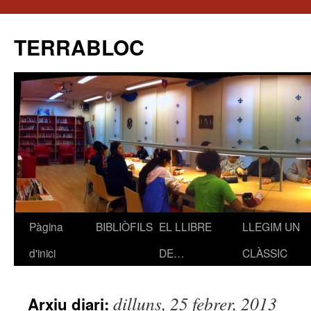
TERRABLOC
Pàgina
BIBLIÒFILS
EL LLIBRE
LLEGIM UN
Vés
d'inici
DE…
CLÀSSIC
al
contingut
dilluns, 25 febrer, 2013
Arxiu diari: