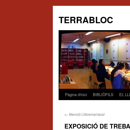
TERRABLOC
Pàgina d'inici
BIBLIÒFILS
EL L
Vés
al
←
Atenció Llibremaníacs!
contingut
EXPOSICIÓ DE TREB