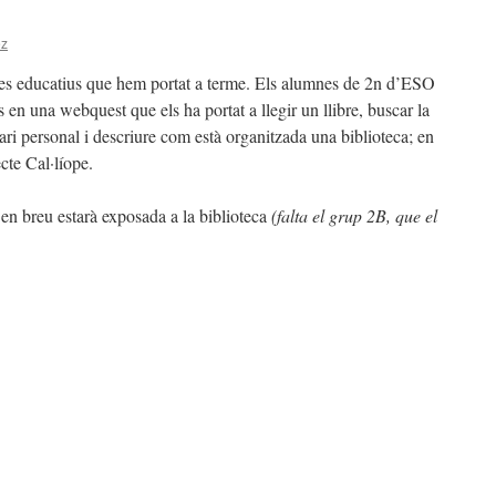
ez
ectes educatius que hem portat a terme. Els alumnes de 2n d’ESO
 en una webquest que els ha portat a llegir un llibre, buscar la
tari personal i descriure com està organitzada una biblioteca; en
ecte Cal·líope.
 en breu estarà exposada a la biblioteca
(falta el grup 2B, que el