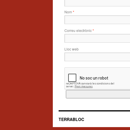
Nom
*
Correu electrònic
*
Lloc web
TERRABLOC