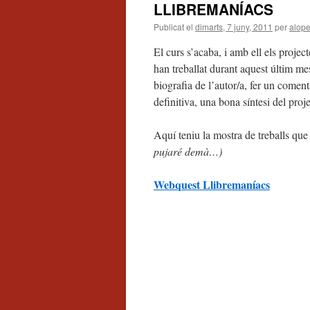
LLIBREMANÍACS
Publicat el
dimarts, 7 juny, 2011
per
alop
El curs s’acaba, i amb ell els proj
han treballat durant aquest últim mes
biografia de l’autor/a, fer un comen
definitiva, una bona síntesi del proj
Aquí teniu la mostra de treballs que
pujaré demà…)
Webquest Llibremaníacs