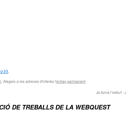
ez10
.
l
. Afegeix a les adreces d'interès l'
enllaç permanent
.
Ja torna l’estiu!!
→
CIÓ DE TREBALLS DE LA WEBQUEST