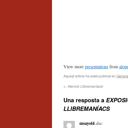
View more
presentations
from
alop
Aquest article ha estat publicat en
Genera
←
Atenció Llibremaníacs!
Una resposta a
EXPOSI
LLIBREMANÍACS
msayol4
diu: