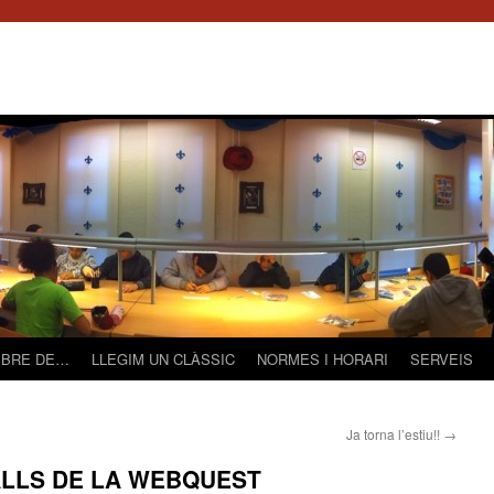
LIBRE DE…
LLEGIM UN CLÀSSIC
NORMES I HORARI
SERVEIS
Ja torna l’estiu!!
→
ALLS DE LA WEBQUEST