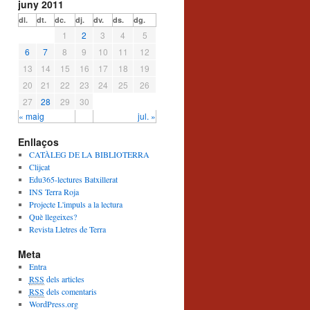
juny 2011
dl.
dt.
dc.
dj.
dv.
ds.
dg.
1
2
3
4
5
6
7
8
9
10
11
12
13
14
15
16
17
18
19
20
21
22
23
24
25
26
27
28
29
30
« maig
jul. »
Enllaços
CATÀLEG DE LA BIBLIOTERRA
Clijcat
Edu365-lectures Batxillerat
INS Terra Roja
Projecte L'impuls a la lectura
Què llegeixes?
Revista Lletres de Terra
Meta
Entra
RSS
dels articles
RSS
dels comentaris
WordPress.org