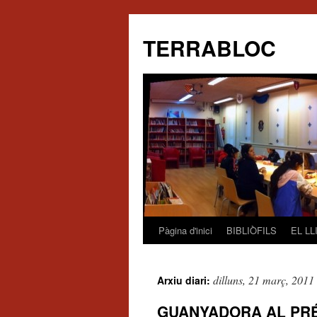
TERRABLOC
Pàgina d'inici
BIBLIÒFILS
EL L
Vés
al
dilluns, 21 març, 2011
Arxiu diari:
contingut
GUANYADORA AL PRÉ