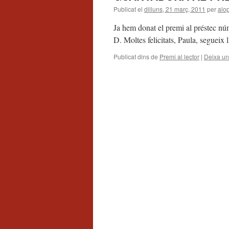
Publicat el
dilluns, 21 març, 2011
per
alo
Ja hem donat el premi al préstec nú
D. Moltes felicitats, Paula, segueix l
Publicat dins de
Premi al lector
|
Deixa un