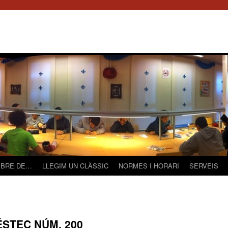
LIBRE DE…
LLEGIM UN CLÀSSIC
NORMES I HORARI
SERVEIS
STEC NÚM. 200