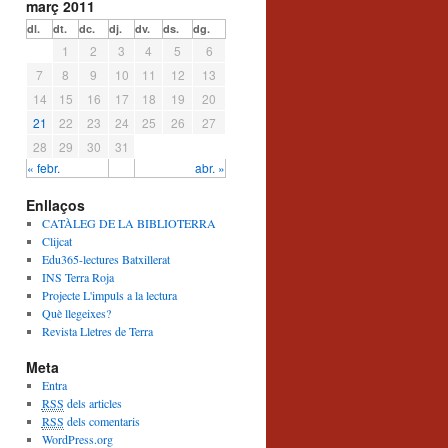
març 2011
dl.
dt.
dc.
dj.
dv.
ds.
dg.
1
2
3
4
5
6
7
8
9
10
11
12
13
14
15
16
17
18
19
20
21
22
23
24
25
26
27
28
29
30
31
« febr.
abr. »
Enllaços
CATÀLEG DE LA BIBLIOTERRA
Clijcat
Edu365-lectures Batxillerat
INS Terra Roja
Projecte L'impuls a la lectura
Què llegeixes?
Revista Lletres de Terra
Meta
Entra
RSS
dels articles
RSS
dels comentaris
WordPress.org