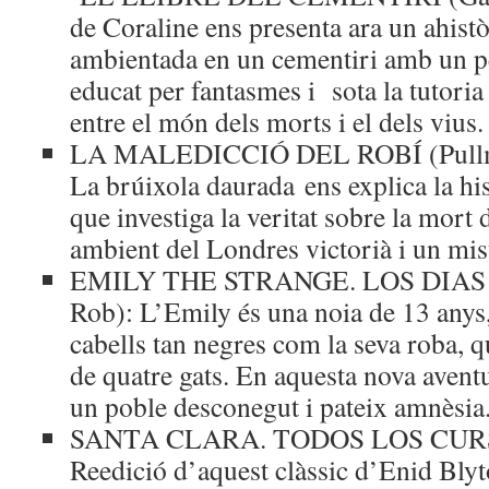
de Coraline ens presenta ara un ahist
ambientada en un cementiri amb un pe
educat per fantasmes i sota la tutoria
entre el món dels morts i el dels vius.
LA MALEDICCIÓ DEL ROBÍ (Pullman
La brúixola daurada ens explica la hi
que investiga la veritat sobre la mort 
ambient del Londres victorià i un mist
EMILY THE STRANGE. LOS DIAS 
Rob): L’Emily és una noia de 13 anys,
cabells tan negres com la seva roba, 
de quatre gats. En aquesta nova avent
un poble desconegut i pateix amnèsia
SANTA CLARA. TODOS LOS CURSOS
Reedició d’aquest clàssic d’Enid Blyto