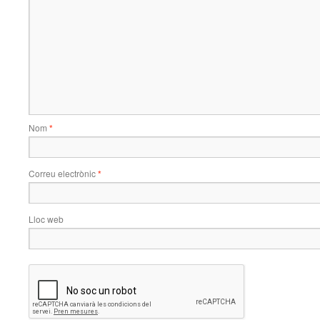
Nom
*
Correu electrònic
*
Lloc web