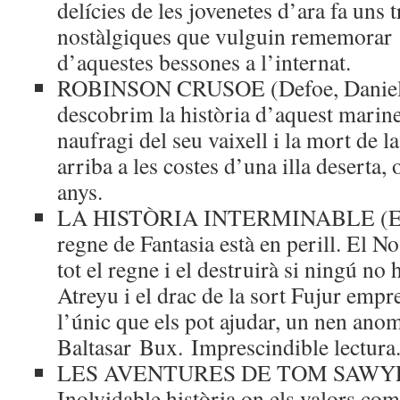
delícies de les jovenetes d’ara fa uns t
nostàlgiques que vulguin rememorar 
d’aquestes bessones a l’internat.
ROBINSON CRUSOE (Defoe, Daniel): 
descobrim la història d’aquest marine
naufragi del seu vaixell i la mort de la
arriba a les costes d’una illa deserta,
anys.
LA HISTÒRIA INTERMINABLE (End
regne de Fantasia està en perill. El No
tot el regne i el destruirà si ningú no 
Atreyu i el drac de la sort Fujur emp
l’únic que els pot ajudar, un nen ano
Baltasar Bux. Imprescindible lectura
LES AVENTURES DE TOM SAWYER 
Inolvidable història on els valors com l