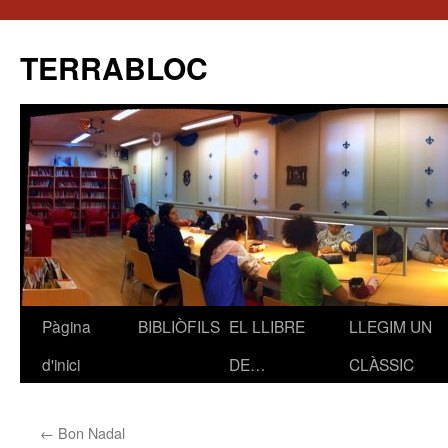
TERRABLOC
Pàgina
BIBLIÒFILS
EL LLIBRE
LLEGIM UN
Vés
d'inici
DE…
CLÀSSIC
al
contingut
←
Bon Nadal