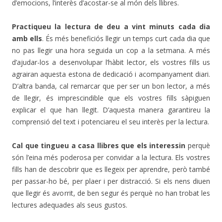
d’emocions, l’interès d’acostar-se al món dels llibres.
Practiqueu la lectura de deu a vint minuts cada dia
amb ells
. És més beneficiós llegir un temps curt cada dia que
no pas llegir una hora seguida un cop a la setmana. A més
d’ajudar-los a desenvolupar l’hàbit lector, els vostres fills us
agrairan aquesta estona de dedicació i acompanyament diari.
D’altra banda, cal remarcar que per ser un bon lector, a més
de llegir, és imprescindible que els vostres fills sàpiguen
explicar el que han llegit. D’aquesta manera garantireu la
comprensió del text i potenciareu el seu interès per la lectura.
Cal que tingueu a casa llibres que els interessin
perquè
són l’eina més poderosa per convidar a la lectura. Els vostres
fills han de descobrir que es llegeix per aprendre, però també
per passar-ho bé, per plaer i per distracció. Si els nens diuen
que llegir és avorrit, de ben segur és perquè no han trobat les
lectures adequades als seus gustos.