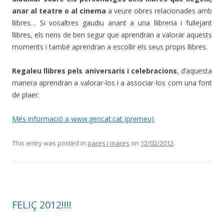
anar al teatre o al cinema
a veure obres relacionades amb
llibres… Si vosaltres gaudiu anant a una llibreria i fullejant
llibres, els nens de ben segur que aprendran a valorar aquests
moments i també aprendran a escollir els seus propis llibres.
Regaleu llibres pels aniversaris i celebracions
, d’aquesta
manera aprendran a valorar-los i a associar-los com una font
de plaer.
Més informació a www.gencat.cat (premeu)
This entry was posted in
pares i mares
on
12/02/2012
.
FELIÇ 2012!!!!