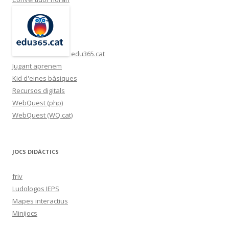
edu365.cat
Jugant aprenem
Kid d'eines bàsiques
Recursos digitals
WebQuest (php)
WebQuest (WQ.cat)
JOCS DIDÀCTICS
friv
Ludologos IEPS
Mapes interactius
Minijocs