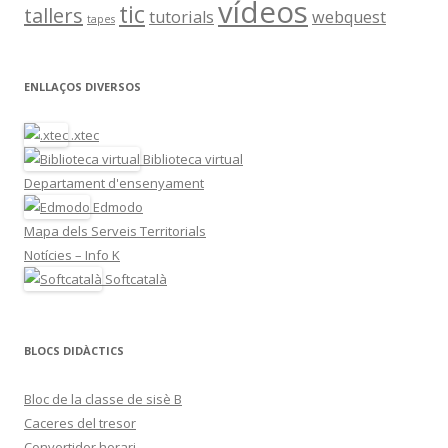
vídeos
tic
tallers
tutorials
webquest
tapes
ENLLAÇOS DIVERSOS
.xtec
Biblioteca virtual
Departament d'ensenyament
Edmodo
Mapa dels Serveis Territorials
Notícies – Info K
Softcatalà
BLOCS DIDÀCTICS
Bloc de la classe de sisè B
Caceres del tresor
Convertidor horari