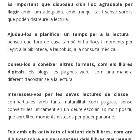
És important que disposeu d’un lloc agradable per
llegir
amb llum adequada, amb tranquil·litat i sense sorolls
que poden distreure la lectura.
Ajudeu-los a planificar un temps per a la lectura
i
penseu que fora de casa també hi ha llocs i moments per
llegir: a la biblioteca, a l’autobús, a la consulta mèdica…
Doneu-los a conèixer altres formats, com els llibres
digitals
, els blogs, les pàgines web… com una manera
diferent d’acostar-se a la lectura.
Interesseu-vos per les seves lectures de classe
i
compartiu-les amb tanta naturalitat com pugueu, sense
convertir-les únicament en un deure escolar. És molt positiu
que aprofiteu moments distesos per poder parlar-ne.
Feu amb ells activitats al voltant dels llibres, com ara
dibuixar sobre els personatges dels llibres que llegeix,