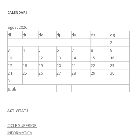
r
c
CALENDARI
a
:
agost 2026
dl.
dt.
dc.
dj.
dv.
ds.
dg.
1
2
3
4
5
6
7
8
9
10
11
12
13
14
15
16
17
18
19
20
21
22
23
24
25
26
27
28
29
30
31
« jul.
ACTIVITATS
CICLE SUPERIOR
INFORMÀTICA