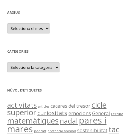
ARXIUS
A
R
X
I
U
S
CATEGORIES
C
A
T
E
G
O
R
NÚVOL D’ETIQUETES
I
E
S
cicle
activitats
caceres del tresor
articles
superior
curiositats
emocions
General
Lectura
pares i
matemàtiques
nadal
mares
tac
sostenibilitat
podcast
protecció animals