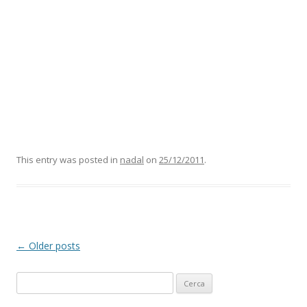
This entry was posted in
nadal
on
25/12/2011
.
Post
←
Older posts
navigation
C
e