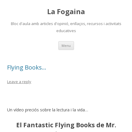
La Fogaina
Bloc d'aula amb articles d'opinió, enllaços, recursos i activitats
educatives
Skip
Menu
to
content
Flying Books…
Leave a reply
Un vídeo preciós sobre la lectura i la vida…
El Fantastic Flying Books de Mr.