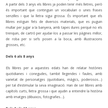
A partir dels 3 anys els llibres ja poden tenir més lletres, però
és important que continguin un vocabulari o unes frases
senzilles i que la lletra sigui grossa. És important que els
llibres estiguin fets de diversos materials, que es puguin
mullar per jugar a la banyera, amb tapes dures perquè no els
trenquin, de cartró per ajudar-los a passar les pàgines millor,
de roba per si se’ls posen a la boca, amb il·lustracions
grosses, etc.
Dels 6 als 8 anys
Els llibres per a aquestes edats han de relatar històries
quotidianes i conegudes, també llegendes i faules, amb
varietat de personatges (quotidians, màgics, poderosos…)
per tal d’estimular la seva imaginació. Han de ser llibres amb
capítols curts, lletra grossa i que ajudin a entendre la història
amb imatges (dibuixos, fotografies…).