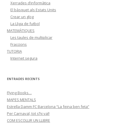
Xerrades d’informàtica
El bàsquet als Estats Units
Crear un glog
La Lliga de futbol
MATEMÀTIQUES
Les taules de multiplicar
Fraccions
TUTORIA
Internet segura
ENTRADES RECENTS
Flying Books…
MAPES MENTALS
Estrella Damm FC Barcelona “La feina ben feta”
Per Carnaval, tot s’hi val!
COM ESCOLLIR UN LLIBRE