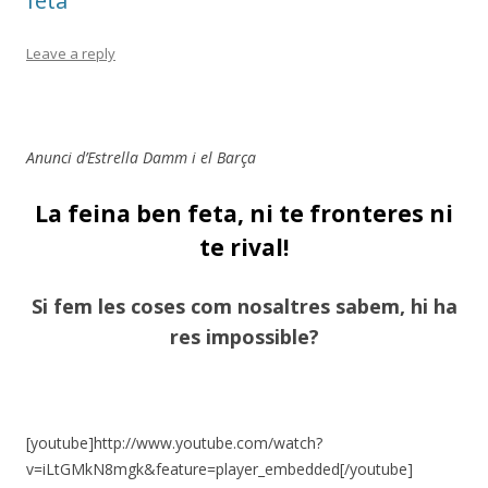
feta”
Leave a reply
Anunci d’Estrella Damm i el Barça
La feina ben feta, ni te fronteres ni
t
e rival!
Si fem les coses com nosaltres sabem, hi ha
res impossible?
[youtube]http://www.youtube.com/watch?
v=iLtGMkN8mgk&feature=player_embedded[/youtube]