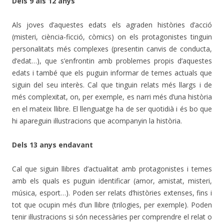
Dels 9 als 12 anys
Als joves d’aquestes edats els agraden històries d’acció
(misteri, ciència-ficció, còmics) on els protagonistes tinguin
personalitats més complexes (presentin canvis de conducta,
d’edat…), que s’enfrontin amb problemes propis d’aquestes
edats i també que els puguin informar de temes actuals que
siguin del seu interès. Cal que tinguin relats més llargs i de
més complexitat, on, per exemple, es narri més d’una història
en el mateix llibre. El llenguatge ha de ser quotidià i és bo que
hi apareguin il·lustracions que acompanyin la història.
Dels 13 anys endavant
Cal que siguin llibres d’actualitat amb protagonistes i temes
amb els quals es puguin identificar (amor, amistat, misteri,
música, esport…). Poden ser relats d’històries extenses, fins i
tot que ocupin més d’un llibre (trilogies, per exemple). Poden
tenir il·lustracions si són necessàries per comprendre el relat o