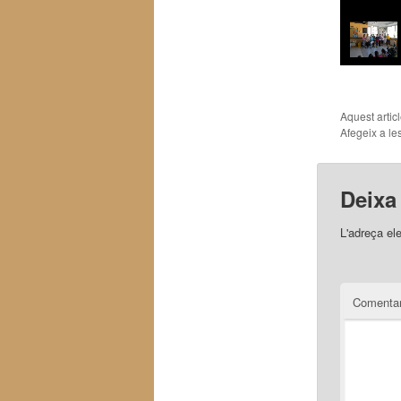
Aquest artic
Afegeix a les
Deixa
L'adreça el
Comentar