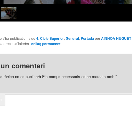
le s'ha publicat dins de
4. Cicle Superior
,
General
,
Portada
per
AINHOA HUGUET
 adreces d'interès l'
enllaç permanent
.
 un comentari
ectrònica no es publicarà
Els camps necessaris estan marcats amb
*
i