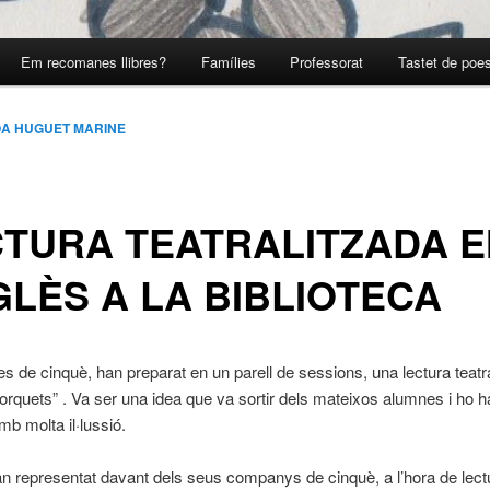
Em recomanes llibres?
Famílies
Professorat
Tastet de poes
OA HUGUET MARINE
TURA TEATRALITZADA E
LÈS A LA BIBLIOTECA
s de cinquè, han preparat en un parell de sessions, una lectura teatr
porquets” . Va ser una idea que va sortir dels mateixos alumnes i ho 
mb molta il·lussió.
’han representat davant dels seus companys de cinquè, a l’hora de lect