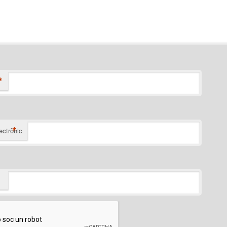
*
*
ectrònic