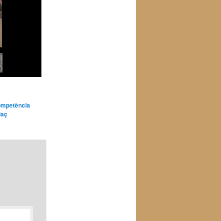
mpetència
laç