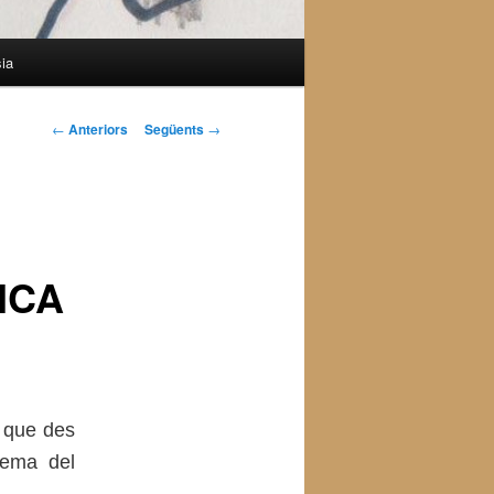
ia
Navegació
←
Anteriors
Següents
→
pels
articles
ICA
s que des
 tema del