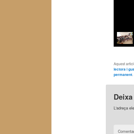
Aquest artic
lectora i gus
permanent
.
Deixa
L'adreça el
Comentar