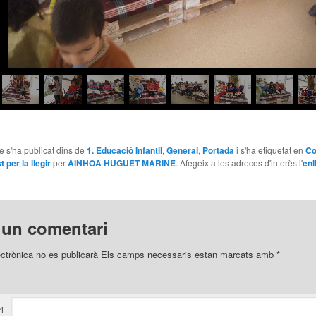
le s'ha publicat dins de
1. Educació Infantil
,
General
,
Portada
i s'ha etiquetat en
Co
t per la llegir
per
AINHOA HUGUET MARINE
. Afegeix a les adreces d'interès l'
enl
 un comentari
ectrònica no es publicarà
Els camps necessaris estan marcats amb
*
i