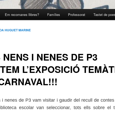
Em recomanes llibres?
Famílies
Professorat
Tastet de poes
OA HUGUET MARINE
 NENS I NENES DE P3
ITEM L’EXPOSICIÓ TEMÀT
CARNAVAL!!!
 i nenes de P3 vam visitar i gaudir del recull de conte
blioteca escolar van seleccionar, tots ells sobre el
.