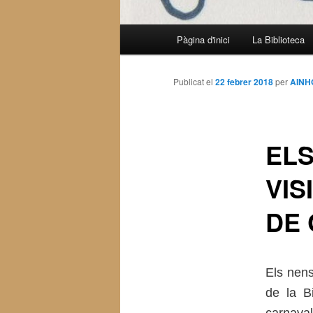
Menú
Pàgina d'inici
La Biblioteca
Aneu
principal
al
Publicat el
22 febrer 2018
per
AINH
contingut
ELS
principal
VIS
DE 
Els nens
de la Bi
carnaval