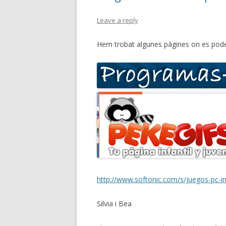
Leave a reply
Hem trobat algunes pàgines on es poden
http://www.softonic.com/s/juegos-pc-in
Silvia i Bea