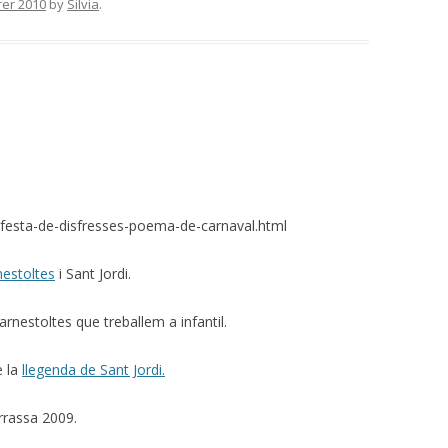
rer 2010
by
Silvia
.
/festa-de-disfresses-poema-de-carnaval.html
nestoltes
i Sant Jordi.
rnestoltes que treballem a infantil.
e la
llegenda de Sant Jordi.
rrassa 2009.