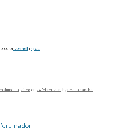
de color
vermell
i
groc.
multimèdia
,
vídeo
on
24 febrer 2010
by
teresa sancho
.
l’ordinador