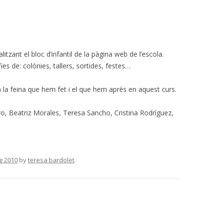
tzant el bloc d’infantil de la pàgina web de l’escola.
es de: colònies, tallers, sortides, festes…
la feina que hem fet i el que hem après en aquest curs.
aro, Beatriz Morales, Teresa Sancho, Cristina Rodríguez,
g 2010
by
teresa bardolet
.