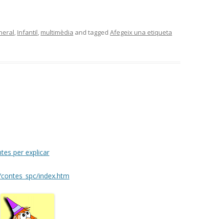
neral
,
Infantil
,
multimèdia
and tagged
Afegeix una etiqueta
tes per explicar
/contes_spc/index.htm