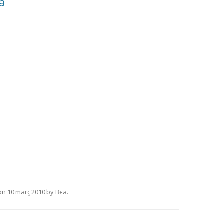
a
on
10 març 2010
by
Bea
.