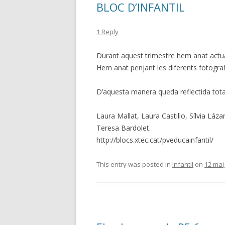
BLOC D’INFANTIL
1 Reply
Durant aquest trimestre hem anat actuali
Hem anat penjant les diferents fotografi
D’aquesta manera queda reflectida tota 
Laura Mallat, Laura Castillo, Sílvia Láz
Teresa Bardolet.
http://blocs.xtec.cat/pveducainfantil/
This entry was posted in
Infantil
on
12 mai