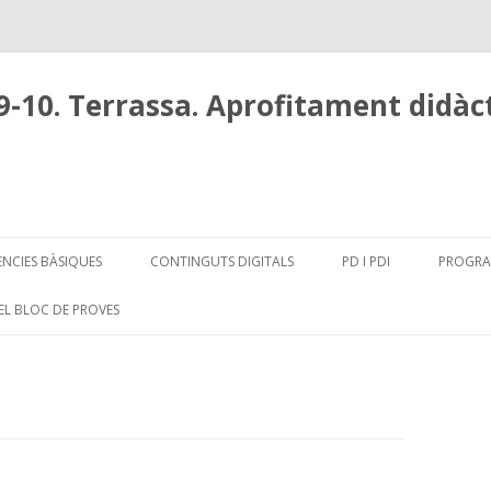
9-10. Terrassa. Aprofitament didàct
Skip
to
ÈNCIES BÀSIQUES
CONTINGUTS DIGITALS
PD I PDI
PROGRAM
content
EL BLOC DE PROVES