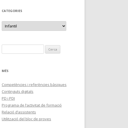
CATEGORIES
C
a
t
e
g
o
r
C
i
e
e
s
r
c
MÉS
a
:
Competències i referències bàsiques
Continguts digitals
PD i PDI
Programa de l’activitat de formació
Relació d’assistents
Utilització del bloc de proves