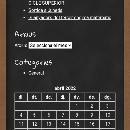
CICLE SUPERIOR
Sortida a Juneda
Guanyadors del tercer engima matemàtic
Arxius
Arxius
Categories
General
abril 2022
dl.
dt.
dc.
dj.
dv.
ds.
dg.
1
2
3
4
5
6
7
8
9
10
11
12
13
14
15
16
17