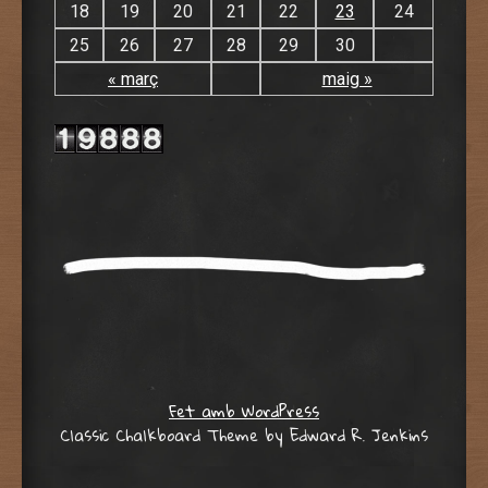
18
19
20
21
22
23
24
25
26
27
28
29
30
« març
maig »
Fet amb WordPress
Classic Chalkboard Theme by Edward R. Jenkins