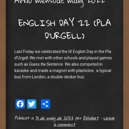
Arxiu mensual:
maig 2022
ENGLISH DAY ’22 (PLA
D’URGELL)
Last Friday we celebrated the IX English Day in the Pla
d’Urgell. We met with other schools and played games
such as
Guess the Sentence.
We also competed in
karaoke and made a magnet with plasticine, a typical
bus from London, a double-decker bus.
Facebook
Twitter
Comparteix
Publicat a
31 de maig de 2022
per
Elisabet
•
Leave
a comment