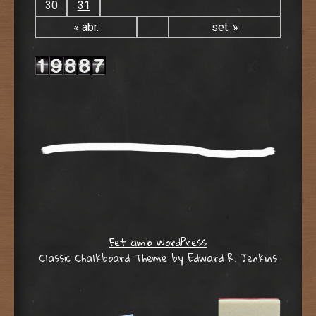
30
31
« abr.
set. »
Fet amb WordPress
Classic Chalkboard Theme by Edward R. Jenkins