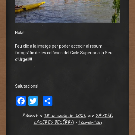
Hola!
Feu clic a la imatge per poder accedir al resum
fotogràfic de les colònies del Cicle Superior a la Seu
d’Urgell!!!
Salutacions!
Facebook
Twitter
Comparteix
Publicat a
28 de maig de 2022
per
XAVIER
CACERES BECERRA
•
1 comentari