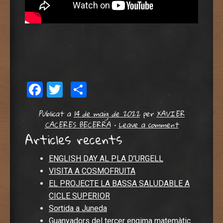
Facebook
Twitter
Comparteix
Publicat a
14 de maig de 2022
per
XAVIER
CACERES BECERRA
•
Leave a comment
Articles recents
ENGLISH DAY AL PLA D’URGELL
VISITA A COSMOFRUITA
EL PROJECTE LA BASSA SALUDABLE A
CICLE SUPERIOR
Sortida a Juneda
Guanyadors del tercer engima matemàtic