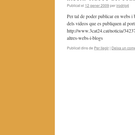
Publicat el
12 gener 2009
per
irodrig4
Per tal de poder publicar en webs i 
dels vídeos que es publiquen al porta
http://www.3cat24.cat/noticia/3423
altres-webs-i-blogs
Publicat dins de
Per llegir
|
Deixa un come