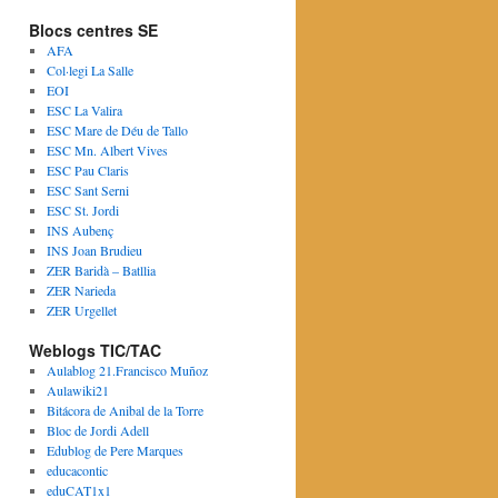
Blocs centres SE
AFA
Col·legi La Salle
EOI
ESC La Valira
ESC Mare de Déu de Tallo
ESC Mn. Albert Vives
ESC Pau Claris
ESC Sant Serni
ESC St. Jordi
INS Aubenç
INS Joan Brudieu
ZER Baridà – Batllia
ZER Narieda
ZER Urgellet
Weblogs TIC/TAC
Aulablog 21.Francisco Muñoz
Aulawiki21
Bitácora de Anibal de la Torre
Bloc de Jordi Adell
Edublog de Pere Marques
educacontic
eduCAT1x1