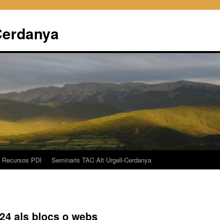
Cerdanya
Recursos PDI
Seminaris TAC Alt Urgell-Cerdanya
t24 als blocs o webs