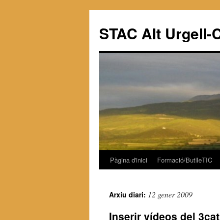
STAC Alt Urgell-
Pàgina d'inici
Formació/ButlleTIC
Vés
al
12 gener 2009
Arxiu diari:
contingut
Inserir vídeos del 3ca