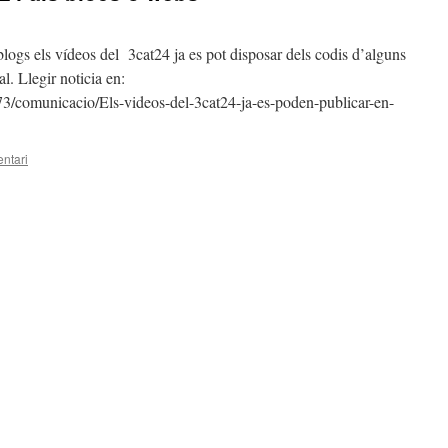
blogs els vídeos del 3cat24 ja es pot disposar dels codis d’alguns
l. Llegir noticia en:
73/comunicacio/Els-videos-del-3cat24-ja-es-poden-publicar-en-
ntari