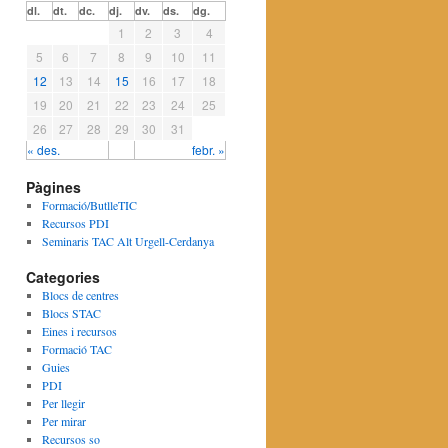
dl.
dt.
dc.
dj.
dv.
ds.
dg.
1
2
3
4
5
6
7
8
9
10
11
12
13
14
15
16
17
18
19
20
21
22
23
24
25
26
27
28
29
30
31
« des.
febr. »
Pàgines
Formació/ButlleTIC
Recursos PDI
Seminaris TAC Alt Urgell-Cerdanya
Categories
Blocs de centres
Blocs STAC
Eines i recursos
Formació TAC
Guies
PDI
Per llegir
Per mirar
Recursos so