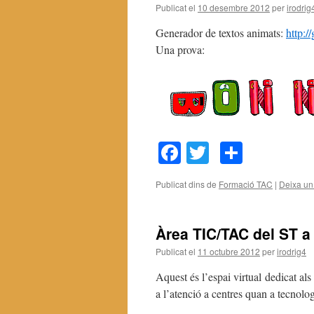
Publicat el
10 desembre 2012
per
irodrig
Generador de textos animats:
http:/
Una prova:
Facebook
Twitter
Compar
Publicat dins de
Formació TAC
|
Deixa un
Àrea TIC/TAC del ST a
Publicat el
11 octubre 2012
per
irodrig4
Aquest és l’espai virtual dedicat a
a l’atenció a centres quan a tecnolo