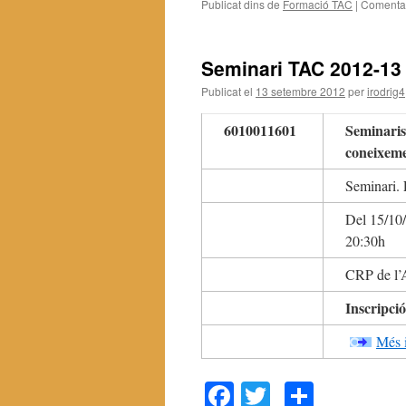
Publicat dins de
Formació TAC
|
Comentar
Seminari TAC 2012-13
Publicat el
13 setembre 2012
per
irodrig4
6010011601
Seminaris
coneixeme
Seminari. 
Del 15/10/
20:30h
CRP de l’A
Inscripció
Més 
Facebook
Twitter
Compar