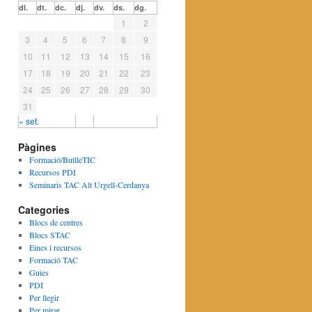
dl.
dt.
dc.
dj.
dv.
ds.
dg.
1
2
3
4
5
6
7
8
9
10
11
12
13
14
15
16
17
18
19
20
21
22
23
24
25
26
27
28
29
30
31
« set.
Pàgines
Formació/ButlleTIC
Recursos PDI
Seminaris TAC Alt Urgell-Cerdanya
Categories
Blocs de centres
Blocs STAC
Eines i recursos
Formació TAC
Guies
PDI
Per llegir
Per mirar