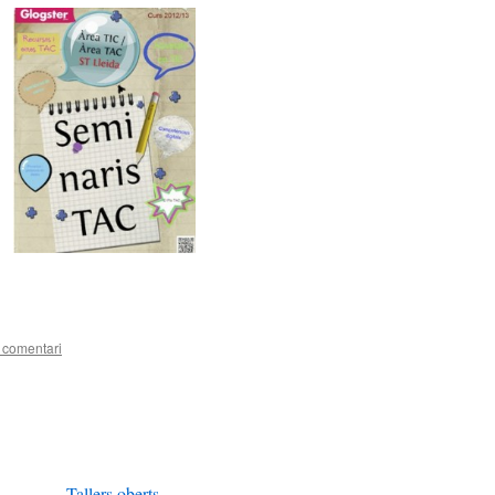
teix
 comentari