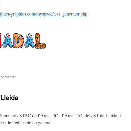
4
/glitter-graphics.com/myspace/text_generator.php
teix
 comentari
 Lleida
ls Seminaris STAC de l’Àrea TIC i l’Àrea TAC dels ST de Lleida, i
gies de l’educació en general.