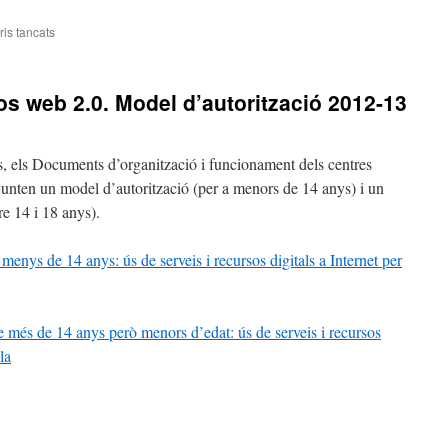
is tancats
a
Tallers
oberts
os web 2.0. Model d’autorització 2012-13
tres, els Documents d’organització i funcionament dels centres
unten un model d’autorització (per a menors de 14 anys) i un
e 14 i 18 anys).
menys de 14 anys: ús de serveis i recursos digitals a Internet per
 més de 14 anys però menors d’edat: ús de serveis i recursos
la
teix