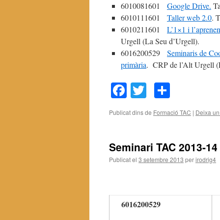
6010081601
Google Drive.
Ta
6010111601
Taller web 2.0
. 
6010211601
L’1×1 i l’aprenent
Urgell (La Seu d’Urgell).
6016200529
Seminaris de Coo
primària
. CRP de l’Alt Urgell (
Facebook
Twitter
Compar
Publicat dins de
Formació TAC
|
Deixa un
Seminari TAC 2013-14
Publicat el
3 setembre 2013
per
irodrig4
6016200529