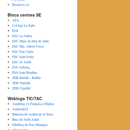
Recursos so
Blocs centres SE
AFA
Col·legi La Salle
EOI
ESC La Valira
ESC Mare de Déu de Tallo
ESC Mn. Albert Vives
ESC Pau Claris
ESC Sant Serni
ESC St. Jordi
INS Aubenç
INS Joan Brudieu
ZER Baridà – Batllia
ZER Narieda
ZER Urgellet
Weblogs TIC/TAC
Aulablog 21.Francisco Muñoz
Aulawiki21
Bitácora de Anibal de la Torre
Bloc de Jordi Adell
Edublog de Pere Marques
educacontic