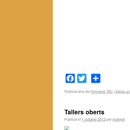
Facebook
Twitter
Compar
Publicat dins de
Formació TAC
|
Deixa un
Tallers oberts
Publicat el
1 octubre 2012
per
irodrig4