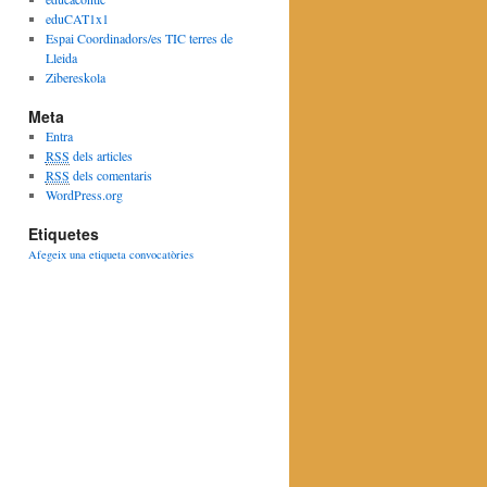
eduCAT1x1
Espai Coordinadors/es TIC terres de
Lleida
Zibereskola
Meta
Entra
RSS
dels articles
RSS
dels comentaris
WordPress.org
Etiquetes
Afegeix una etiqueta
convocatòries