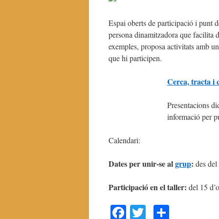
Espai oberts de participació i punt 
persona dinamitzadora que facilita do
exemples, proposa activitats amb un
que hi participen.
Cerca, tracta i
Presentacions did
informació per pu
Calendari:
Dates per unir-se al
grup
:
des del 
Participació en el taller:
del 15 d’
Facebook
Twitter
Compar