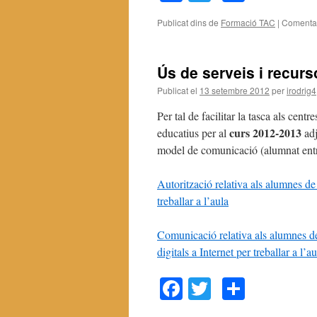
Publicat dins de
Formació TAC
|
Comentar
Ús de serveis i recurs
Publicat el
13 setembre 2012
per
irodrig4
Per tal de facilitar la tasca als cen
curs 2012-2013
educatius per al
adj
model de comunicació (alumnat entr
Autorització relativa als alumnes de 
treballar a l’aula
Comunicació relativa als alumnes de
digitals a Internet per treballar a l’au
Facebook
Twitter
Compar