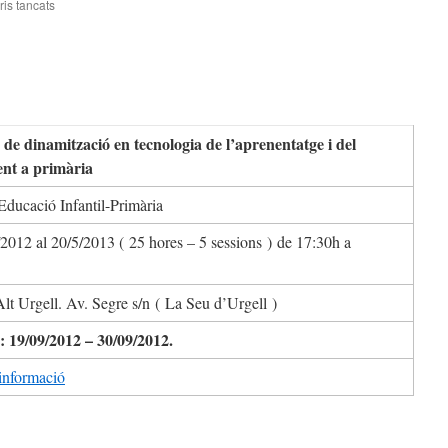
is tancats
a
Ús
de
serveis
i
recursos
web
2.0.
 de dinamització en tecnologia de l’aprenentatge i del
Model
nt a primària
d’autorització
2012-
Educació Infantil-Primària
13
2012 al 20/5/2013 ( 25 hores – 5 sessions ) de 17:30h a
lt Urgell. Av. Segre s/n ( La Seu d’Urgell )
: 19/09/2012 – 30/09/2012.
informació
teix