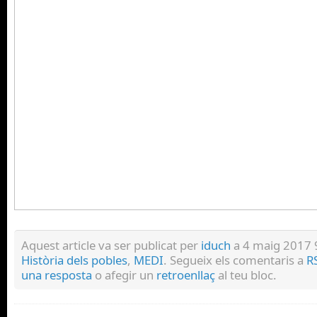
Aquest article va ser publicat per
iduch
a 4 maig 2017 9
Història dels pobles
,
MEDI
. Segueix els comentaris a
R
una resposta
o afegir un
retroenllaç
al teu bloc.