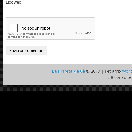
Lloc web
La llibreta de 6è
© 2017 | Fet amb
Word
38 consulte