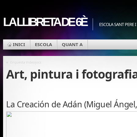
LA LLIBRETA DE 6È
ESCOLA SANT PERE I
INICI
ESCOLA
QUANT A
«
Enquesta Videojocs
Art, pintura i fotografi
La Creación de Adán (Miguel Ángel,