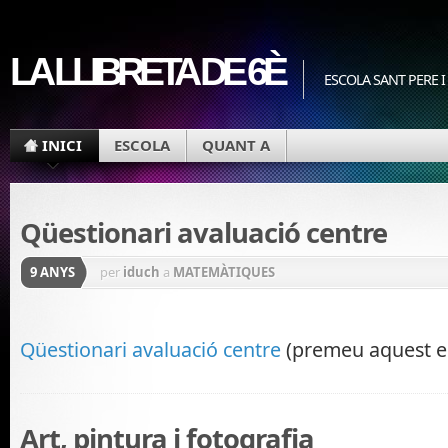
LA LLIBRETA DE 6È
ESCOLA SANT PERE I
INICI
ESCOLA
QUANT A
Qüestionari avaluació centre
9 ANYS
per
iduch
a
MATEMÀTIQUES
Qüestionari avaluació centre
(premeu aquest en
Art, pintura i fotografia