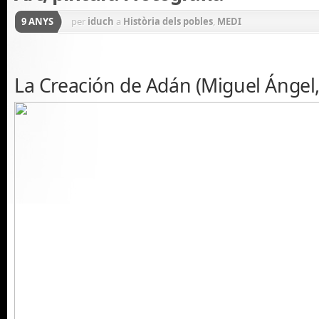
9 ANYS
per
iduch
a
Història dels pobles
,
MEDI
La Creación de Adán (Miguel Ángel,