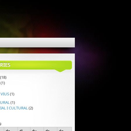
RIES
(18)
(1)
 VIUS
(1)
TURAL
(1)
IAL I CULTURAL
(2)
9