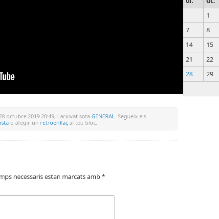
dl.
dt.
1
7
8
14
15
21
22
28
29
28 octubre 2019 20:49, i arxivat sota
GENERAL
. Segueix els
osta
o afegir un
retroenllaç
al teu bloc.
amps necessaris estan marcats amb
*