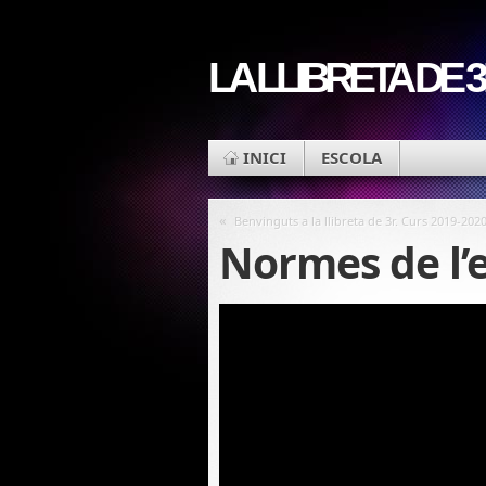
LA LLIBRETA DE 
INICI
ESCOLA
«
Benvinguts a la llibreta de 3r. Curs 2019-202
Normes de l’