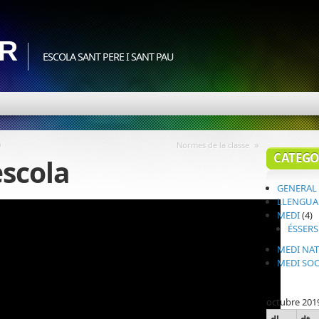
3R
ESCOLA SANT PERE I SANT PAU
»
0
Normes de la classe
CATEGO
escola
GENERAL
LLENGUA
MEDI
(4)
ÉSSERS
MEDI NA
MEDI SOC
octubre 201