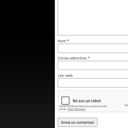
Nom
*
Correu electrònic
*
Lloc web