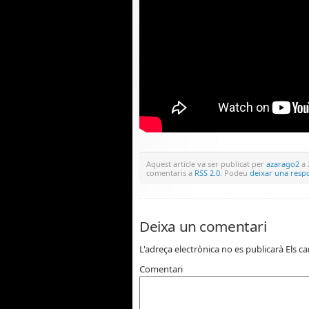
Aquest article va ser publicat per
azarago2
a 
comentaris a
RSS 2.0
. Podeu
deixar una resp
Deixa un comentari
L'adreça electrònica no es publicarà
Els c
Comentari