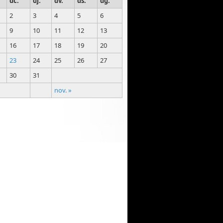
dc.
dj.
dv.
ds.
dg.
2
3
4
5
6
9
10
11
12
13
16
17
18
19
20
23
24
25
26
27
30
31
nov. »