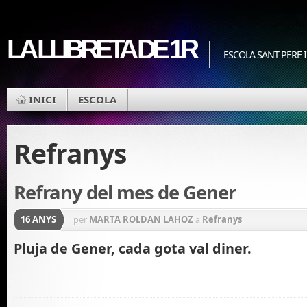
LA LLIBRETA DE 1R
ESCOLA SANT PERE I
INICI
ESCOLA
Refranys
Refrany del mes de Gener
16 ANYS
per
MARTA ROLDAN LAHOZ
a
Refranys
Pluja de Gener, cada gota val diner.