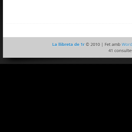
La llibreta de 1r
© 2010 | Fet amb
Word
41 consulte