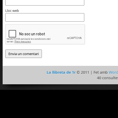
Lloc web
La llibreta de 1r
© 2011 | Fet amb
Word
40 consulte