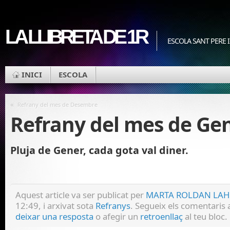
LA LLIBRETA DE 1R
ESCOLA SANT PERE I
INICI
ESCOLA
«
Refrany del mes de Desembre
Refrany del mes de Ge
Pluja de Gener, cada gota val diner.
Aquest article va ser publicat per
MARTA ROLDAN LA
12:49, i arxivat sota
Refranys
. Segueix els comentaris
deixar una resposta
o afegir un
retroenllaç
al teu bloc.