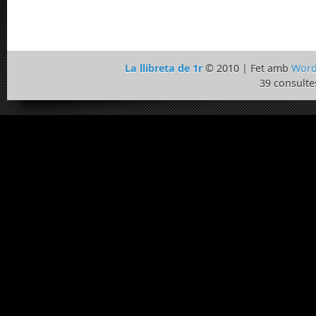
La llibreta de 1r
© 2010 | Fet amb
Word
39 consulte