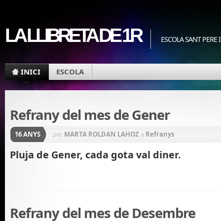
LA LLIBRETA DE 1R
ESCOLA SANT PERE I
INICI
ESCOLA
Refrany del mes de Gener
16 ANYS
per
MARTA ROLDAN LAHOZ
a
Refranys
Pluja de Gener, cada gota val diner.
Refrany del mes de Desembre