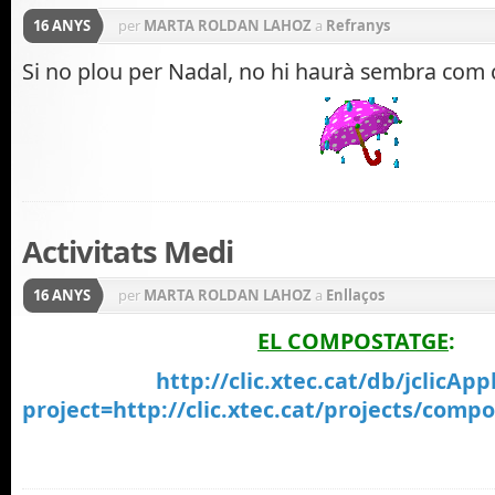
16 ANYS
per
MARTA ROLDAN LAHOZ
a
Refranys
Si no plou per Nadal, no hi haurà sembra com c
Activitats Medi
16 ANYS
per
MARTA ROLDAN LAHOZ
a
Enllaços
EL COMPOSTATGE
:
http://clic.xtec.cat/db/jclicApp
project=http://clic.xtec.cat/projects/comp