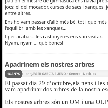
pati on el mestre de gimnàstica ens havia prepa
jocs: el del mocador, curses de sacs i xanques, 
entre altres.
Ens ho vam passar d’allò més bé, tot i que més
l’equilibri amb les xanques…
I per acabar… les castanyeres ens van visitar…
Nyam, nyam … què bones!
Apadrinem els nostres arbres
16 ANYS
per
JAVIER GARCIA BUENO
a
General
,
Notícies
El passat dia 29 d’octubre,els nens i les
vam apadrinar dos arbres de la nostra es
Els nostres arbres són un OM i una O