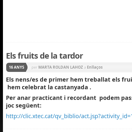
Els fruits de la tardor
16 ANYS
per
MARTA ROLDAN LAHOZ
a
Enllaços
Els nens/es de primer hem treballat els frui
hem celebrat la castanyada .
Per anar practicant i recordant podem pass
joc següent:
http://clic.xtec.cat/qv_biblio/act.jsp?activity_id