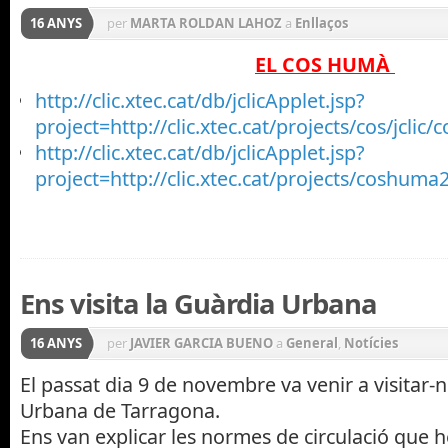
16 ANYS
per
MARTA ROLDAN LAHOZ
a
Enllaços
EL COS HUMÀ
http://clic.xtec.cat/db/jclicApplet.jsp?
project=http://clic.xtec.cat/projects/cos/jclic/
http://clic.xtec.cat/db/jclicApplet.jsp?
project=http://clic.xtec.cat/projects/coshuma
Ens visita la Guàrdia Urbana
16 ANYS
per
JAVIER GARCIA BUENO
a
General
,
Notícies
El passat dia 9 de novembre va venir a visitar-
Urbana de Tarragona.
Ens van explicar les normes de circulació que 