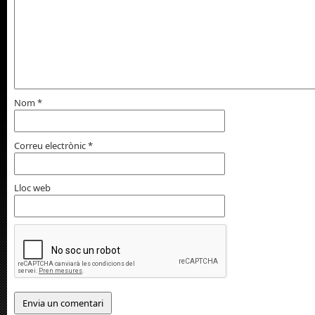
Nom
*
Correu electrònic
*
Lloc web