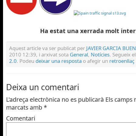
Ha estat una xerrada molt inter
Aquest article va ser publicat per
JAVIER GARCIA BUE
2010 12:39, i arxivat sota
General
,
Notícies
. Segueix e
2.0
. Podeu
deixar una resposta
o afegir un
retroenllaç
Deixa un comentari
L'adreça electrònica no es publicarà
Els camps n
marcats amb
*
Comentari