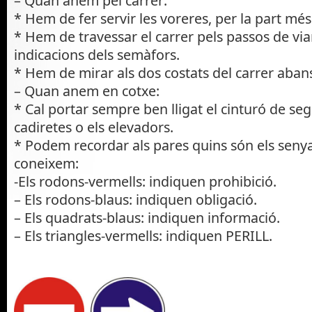
– Quan anem pel carrer:
* Hem de fer servir les voreres, per la part més
* Hem de travessar el carrer pels passos de vian
indicacions dels semàfors.
* Hem de mirar als dos costats del carrer abans
– Quan anem en cotxe:
* Cal portar sempre ben lligat el cinturó de segu
cadiretes o els elevadors.
* Podem recordar als pares quins són els senya
coneixem:
-Els rodons-vermells: indiquen prohibic
– Els rodons-blaus: indiquen obligació.
– Els quadrats-blaus: indiquen informació.
– Els triangles-vermells: indiquen PERILL.