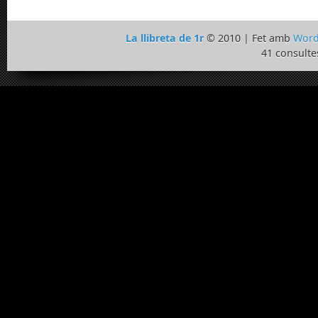
La llibreta de 1r
© 2010 | Fet amb
Word
41 consulte