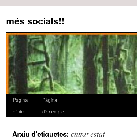
més socials!!
Pàgina
Pàgina
Vés
d'inici
d’exemple
al
contingut
ciutat estat
Arxiu d'etiquetes: