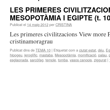
LES PRIMERES CIVILITZACIO
MESOPOTÀMIA I EGIPTE (t. 10
Publicat el
14 maig 2012
per
CRISTINA
Les primeres civilitzacions View more
cristinamoragrau
Publicat dins de
TEMA 10
|
Etiquetat com a
ciutat estat
,
déu
,
Eg
hipogeu
,
jeroglífic
,
mastaba
,
Mesopotàmia
,
momificació
,
palau
,
esglaonada
,
sarcòfag
,
temple
,
tomba
,
vasos canopis
,
ziggurat
|