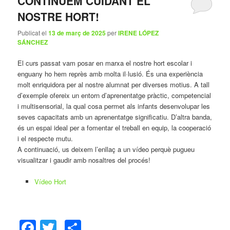
CONTINUEM CUIDANT EL
NOSTRE HORT!
Publicat el
13 de març de 2025
per
IRENE LÓPEZ
SÁNCHEZ
El curs passat vam posar en marxa el nostre hort escolar i
enguany ho hem reprès amb molta il·lusió. És una experiència
molt enriquidora per al nostre alumnat per diverses motius. A tall
d’exemple ofereix un entorn d’aprenentatge pràctic, competencial
i multisensorial, la qual cosa permet als infants desenvolupar les
seves capacitats amb un aprenentatge significatiu. D’altra banda,
és un espai ideal per a fomentar el treball en equip, la cooperació
i el respecte mutu.
A continuació, us deixem l’enllaç a un vídeo perquè pugueu
visualitzar i gaudir amb nosaltres del procés!
Vídeo Hort
Facebook
Twitter
Comparteix