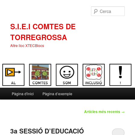
Cerca
S.I.E.I COMTES DE
TORREGROSSA
Altre lloc XTECBlocs
Menú
Pàgina d'inici
Pàgina d’exemple
Aneu
Aneu
principal
al
al
Navegació
Articles més recents
→
pels
contingut
contingut
articles
3a SESSIÓ D’EDUCACIÓ
principal
secundari