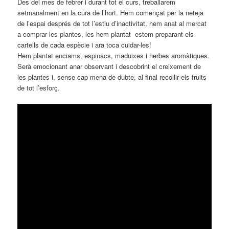
Des del mes de febrer i durant tot el curs, treballarem
setmanalment en la cura de l’hort. Hem començat per la neteja
de l’espai després de tot l’estiu d’inactivitat, hem anat al mercat
a comprar les plantes, les hem plantat estem preparant els
cartells de cada espècie i ara toca cuidar-les!
Hem plantat enciams, espinacs, maduixes i herbes aromàtiques.
Serà emocionant anar observant i descobrint el creixement de
les plantes i, sense cap mena de dubte, al final recollir els fruits
de tot l’esforç.