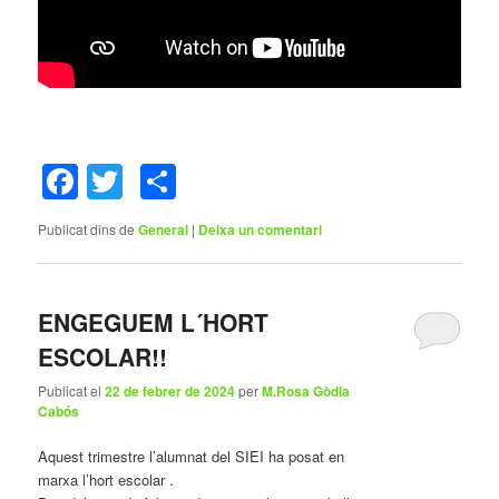
Facebook
Twitter
Comparteix
Publicat dins de
General
|
Deixa un comentari
ENGEGUEM L´HORT
ESCOLAR!!
Publicat el
22 de febrer de 2024
per
M.Rosa Gòdia
Cabós
Aquest trimestre l’alumnat del SIEI ha posat en
marxa l’hort escolar
.