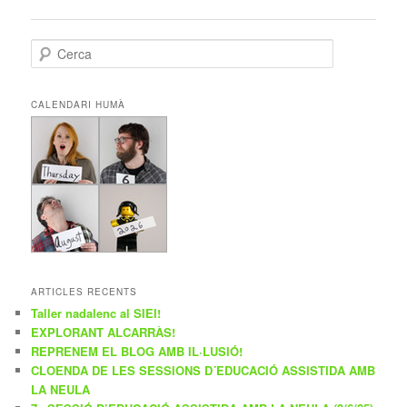
pels
articles
C
e
r
c
CALENDARI HUMÀ
a
ARTICLES RECENTS
Taller nadalenc al SIEI!
EXPLORANT ALCARRÀS!
REPRENEM EL BLOG AMB IL·LUSIÓ!
CLOENDA DE LES SESSIONS D´EDUCACIÓ ASSISTIDA AMB
LA NEULA