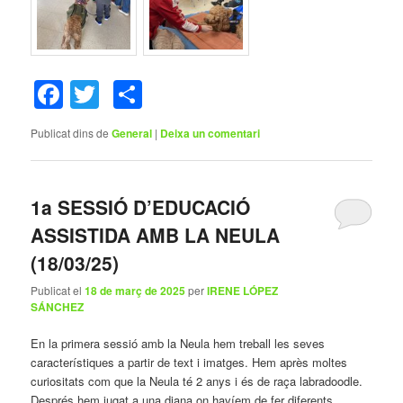
Facebook
Twitter
Comparteix
Publicat dins de
General
|
Deixa un comentari
1a SESSIÓ D’EDUCACIÓ
ASSISTIDA AMB LA NEULA
(18/03/25)
Publicat el
18 de març de 2025
per
IRENE LÓPEZ
SÁNCHEZ
En la primera sessió amb la Neula hem treball les seves
característiques a partir de text i imatges. Hem après moltes
curiositats com que la Neula té 2 anys i és de raça labradoodle.
Després hem jugat a una diana on havíem de fer diferents