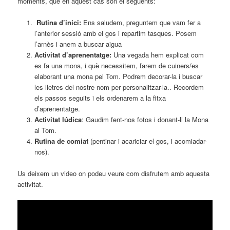
moments, que en aquest cas son el següents:
Rutina d’inici:
Ens saludem, preguntem que vam fer a
l’anterior sessió amb el gos i repartim tasques. Posem
l’arnès i anem a buscar aigua
Activitat d’aprenentatge:
Una vegada hem explicat com
es fa una mona, i què necessitem, farem de cuiners/es
elaborant una mona pel Tom. Podrem decorar-la i buscar
les lletres del nostre nom per personalitzar-la.. Recordem
els passos seguits i els ordenarem a la fitxa
d’aprenentatge.
Activitat lúdica
: Gaudim fent-nos fotos i donant-li la Mona
al Tom.
Rutina de comiat
(pentinar i acariciar el gos, i acomiadar-
nos).
Us deixem un video on podeu veure com disfrutem amb aquesta
activitat.