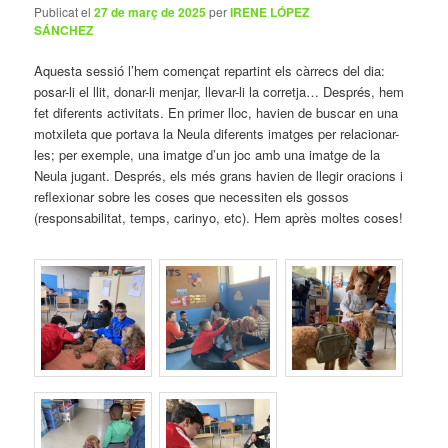
Publicat el
27 de març de 2025
per
IRENE LÓPEZ
SÁNCHEZ
Aquesta sessió l’hem començat repartint els càrrecs del dia:
posar-li el llit, donar-li menjar, llevar-li la corretja… Després, hem
fet diferents activitats. En primer lloc, havien de buscar en una
motxileta que portava la Neula diferents imatges per relacionar-
les; per exemple, una imatge d’un joc amb una imatge de la
Neula jugant. Després, els més grans havien de llegir oracions i
reflexionar sobre les coses que necessiten els gossos
(responsabilitat, temps, carinyo, etc). Hem après moltes coses!