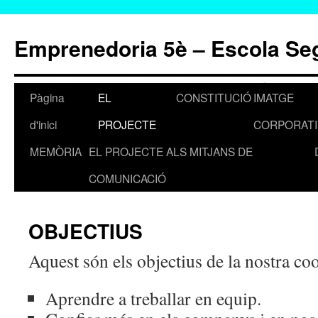
Emprenedoria 5è – Escola S
Pàgina
EL
CONSTITUCIÓ
IMATGE
Vés
d'inici
PROJECTE
CORPORATI
al
MEMÒRIA
EL PROJECTE ALS MITJANS DE
contingut
COMUNICACIÓ
OBJECTIUS
Aquest són els objectius de la nostra co
Aprendre a treballar en equip.