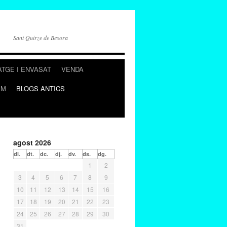
Sant Quirze de Besora
ATGE I ENVASAT
VENDA
EM
BLOGS ANTICS
agost 2026
dl.
dt.
dc.
dj.
dv.
ds.
dg.
1
2
3
4
5
6
7
8
9
10
11
12
13
14
15
16
17
18
19
20
21
22
23
24
25
26
27
28
29
30
31