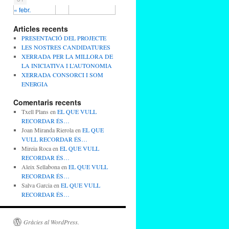
« febr.
Articles recents
PRESENTACIÓ DEL PROJECTE
LES NOSTRES CANDIDATURES
XERRADA PER LA MILLORA DE
LA INICIATIVA I L’AUTONOMIA
XERRADA CONSORCI I SOM
ENERGIA
Comentaris recents
Txell Plans
en
EL QUE VULL
RECORDAR ÉS…
Joan Miranda Rierola
en
EL QUE
VULL RECORDAR ÉS…
Mireia Roca
en
EL QUE VULL
RECORDAR ÉS…
Aleix Sellabona
en
EL QUE VULL
RECORDAR ÉS…
Salva Garcia
en
EL QUE VULL
RECORDAR ÉS…
Gràcies al WordPress.