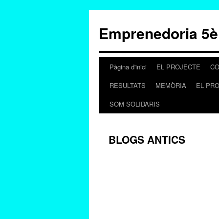
Emprenedoria 5è
Pàgina d'inici
EL PROJECTE
CO
Vés
RESULTATS
MEMÒRIA
EL PR
al
SOM SOLIDARIS
contingut
BLOGS ANTICS