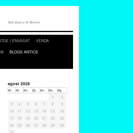
Sant Quirze de Besora
ATGE I ENVASAT
VENDA
EM
BLOGS ANTICS
agost 2026
dl.
dt.
dc.
dj.
dv.
ds.
dg.
1
2
3
4
5
6
7
8
9
10
11
12
13
14
15
16
17
18
19
20
21
22
23
24
25
26
27
28
29
30
31