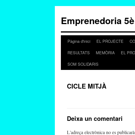
Emprenedoria 5è
Pàgina d'inici
EL PROJECTE
CO
Vés
RESULTATS
MEMÒRIA
EL PR
al
SOM SOLIDARIS
contingut
CICLE MITJÀ
Deixa un comentari
L'adreça electrònica no es publicarà