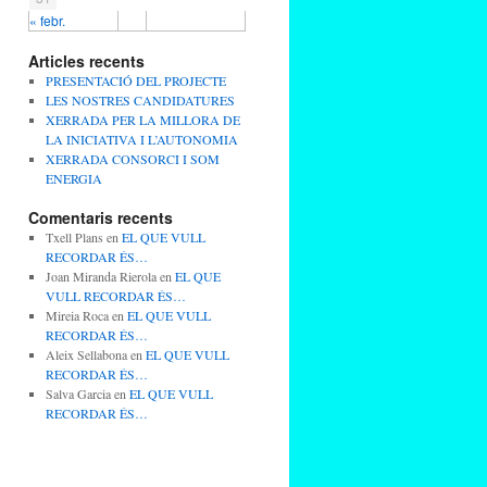
« febr.
Articles recents
PRESENTACIÓ DEL PROJECTE
LES NOSTRES CANDIDATURES
XERRADA PER LA MILLORA DE
LA INICIATIVA I L’AUTONOMIA
XERRADA CONSORCI I SOM
ENERGIA
Comentaris recents
Txell Plans
en
EL QUE VULL
RECORDAR ÉS…
Joan Miranda Rierola
en
EL QUE
VULL RECORDAR ÉS…
Mireia Roca
en
EL QUE VULL
RECORDAR ÉS…
Aleix Sellabona
en
EL QUE VULL
RECORDAR ÉS…
Salva Garcia
en
EL QUE VULL
RECORDAR ÉS…