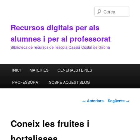
Cerca
Recursos digitals per als
alumnes i per al professorat
Biblioteca de recursos de l'escola Cassià Costal de Girona
Menú
INICI
MATÈRIES
GENERALS I EINES
Aneu
principal
PROFESSORAT
SOBRE AQUEST BLOG
al
contingut
Navegació
←
Anteriors
Següents
→
pels
principal
articles
Coneix les fruites i
hortalisses