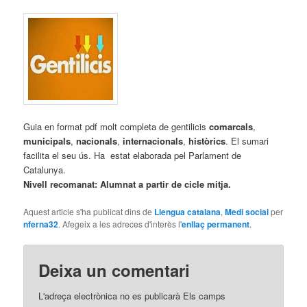
Guia en format pdf molt completa de gentilicis
comarcals
,
municipals
,
nacionals
,
internacionals
,
històrics
. El sumari
facilita el seu ús. Ha estat elaborada pel Parlament de
Catalunya.
Nivell recomanat: Alumnat a partir de cicle mitja.
Aquest article s'ha publicat dins de
Llengua catalana
,
Medi social
per
nferna32
. Afegeix a les adreces d'interès l'
enllaç permanent
.
Deixa un comentari
L'adreça electrònica no es publicarà
Els camps