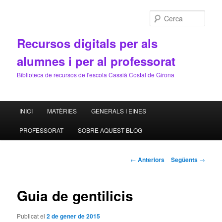
Cerca
Recursos digitals per als
alumnes i per al professorat
Biblioteca de recursos de l'escola Cassià Costal de Girona
Menú
INICI
MATÈRIES
GENERALS I EINES
Aneu
principal
PROFESSORAT
SOBRE AQUEST BLOG
al
contingut
Navegació
←
Anteriors
Següents
→
pels
principal
articles
Guia de gentilicis
Publicat el
2 de gener de 2015