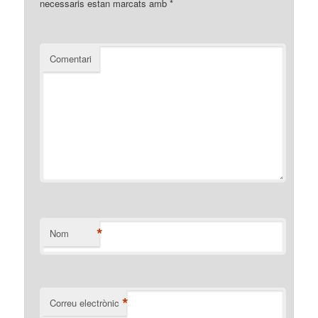
necessaris estan marcats amb
*
Comentari
*
Nom
*
Correu electrònic