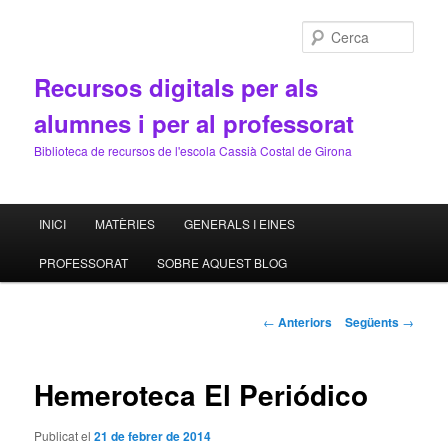
Cerca
Recursos digitals per als
alumnes i per al professorat
Biblioteca de recursos de l'escola Cassià Costal de Girona
Menú
INICI
MATÈRIES
GENERALS I EINES
Aneu
principal
PROFESSORAT
SOBRE AQUEST BLOG
al
contingut
Navegació
←
Anteriors
Següents
→
pels
principal
articles
Hemeroteca El Periódico
Publicat el
21 de febrer de 2014