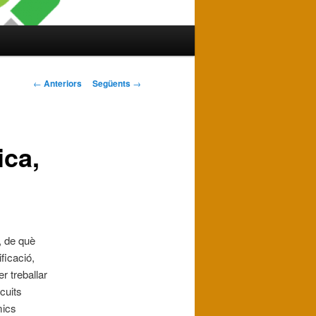
Navegació
←
Anteriors
Següents
→
pels
articles
ica,
s, de què
ficació,
r treballar
rcuits
mics