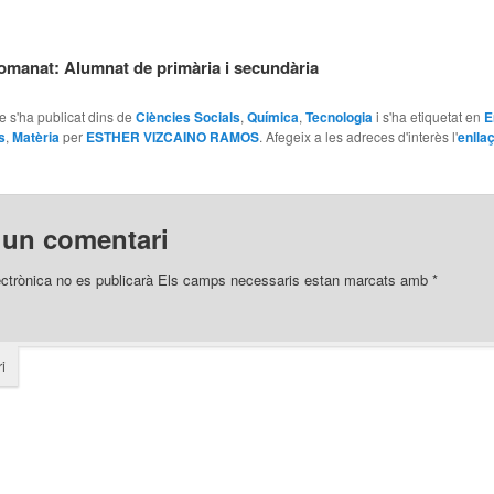
comanat: Alumnat de primària i secundària
le s'ha publicat dins de
Ciències Socials
,
Química
,
Tecnologia
i s'ha etiquetat en
E
s
,
Matèria
per
ESTHER VIZCAINO RAMOS
. Afegeix a les adreces d'interès l'
enlla
 un comentari
ectrònica no es publicarà
Els camps necessaris estan marcats amb
*
i