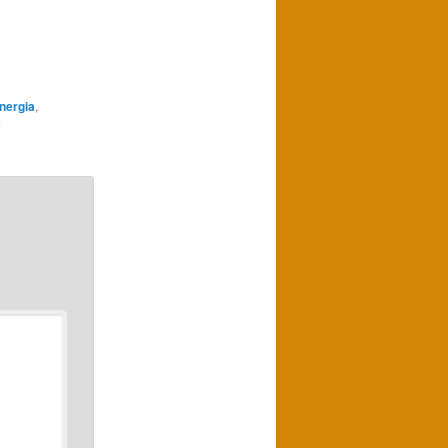
nergia
,
ç