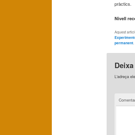
pràctics.
Nivell re
Aquest artic
Experiment
permanent
.
Deixa
L'adreça el
Comentar