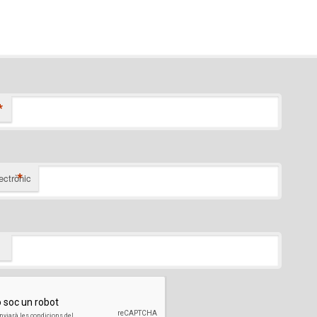
*
*
ectrònic