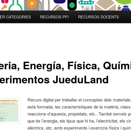
ER CATEGORIES
RECURSOS PFI
RECURSOS DOCENTS
ria, Energía, Física, Quím
erimentos JueduLand
Recurs dig
ital per treballar el conceptes dels material
està formada, les característiques de la matèria, classi
reaccions d’aquesta, propietats, etc.. També serveix pe
que és l’energia, els tipus que hi ha, l’electricitat, els ci
elèctrics, etc. amb experiments i exercicis físics i quí