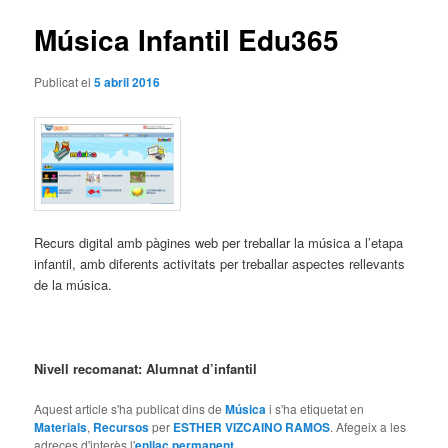
articles
Música Infantil Edu365
Publicat el
5 abril 2016
Recurs digital amb pàgines web per treballar la música a l’etapa
infantil, amb diferents activitats per treballar aspectes rellevants
de la música.
Nivell recomanat: Alumnat d’infantil
Aquest article s'ha publicat dins de
Música
i s'ha etiquetat en
Materials
,
Recursos
per
ESTHER VIZCAINO RAMOS
. Afegeix a les
adreces d'interès l'
enllaç permanent
.