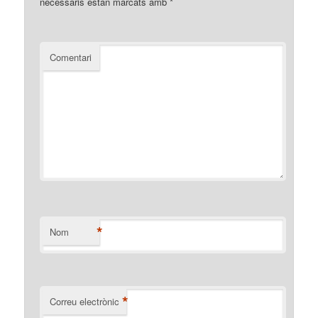
necessaris estan marcats amb
*
Comentari
*
Nom
*
Correu electrònic