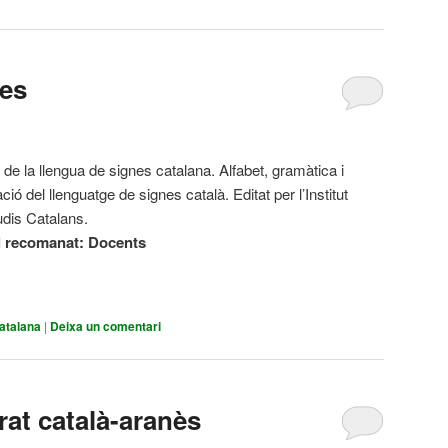
nes
 de la llengua de signes catalana. Alfabet, gramàtica i
ació del llenguatge de signes català. Editat per l’Institut
udis Catalans.
l recomanat: Docents
atalana
|
Deixa un comentari
trat català-aranès