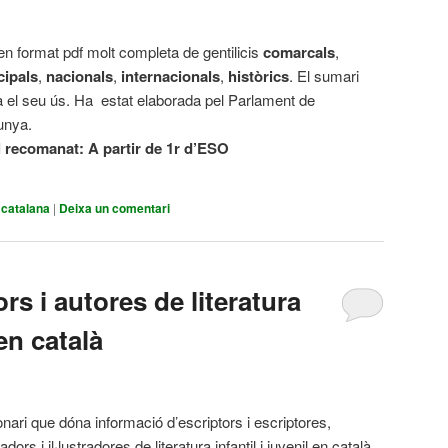
en format pdf molt completa de gentilicis
comarcals
,
cipals
,
nacionals
,
internacionals
,
històrics
. El sumari
ita el seu ús. Ha estat elaborada pel Parlament de
unya.
l recomanat:
A partir de 1r d’ESO
 catalana
|
Deixa un comentari
rs i autores de literatura
 en català
onari que dóna informació d’escriptors i escriptores,
tradors i il·lustradores de literatura infantil i juvenil en català.