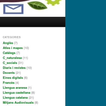
CATEGORIES
Anglès
(7)
Atles i mapes
(10)
Catàlegs
(7)
C_naturalesa
(11)
C_socials
(31)
Diaris i revistes
(10)
Docents
(21)
Eines digitals
(6)
Francès
(4)
Llengua aranesa
(1)
Llengua castellana
(8)
Llengua catalana
(21)
Mitjans Audiovisuals
(8)