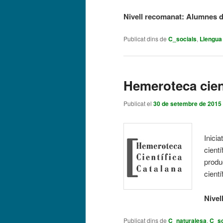
Nivell recomanat: Alumnes d’
Publicat dins de
C_socials
,
Llengua
Hemeroteca cien
Publicat el
30 de setembre de 2015
Inicia
cientí
produc
cientí
Nivel
Publicat dins de
C_naturalesa
,
C_so