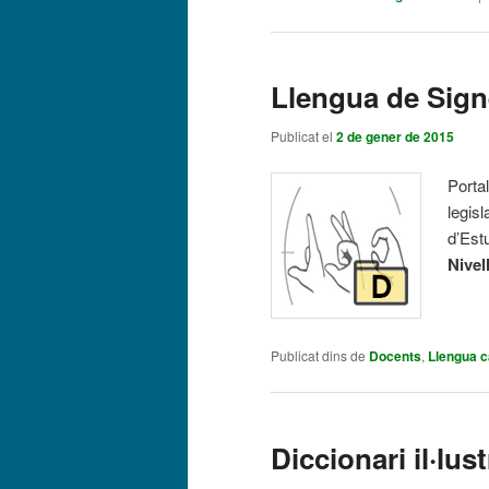
Llengua de Sig
Publicat el
2 de gener de 2015
Portal
legisl
d’Est
Nivel
Publicat dins de
Docents
,
Llengua c
Diccionari il·lus