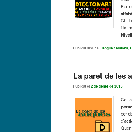
Perme
alfab
CLIJ 
i la I
Nivel
Publicat dins de
Llengua catalana
,
O
La paret de les
Publicat el
2 de gener de 2015
Col·l
perso
per d
d’acti
Quer 