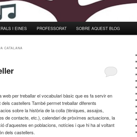
RALS I EINES
PROFESSORAT
SOBRE AQUEST BLOG
A CATALANA
ller
 web per treballar el vocabulari bàsic que es fa servir en
t dels castellers També permet treballar diferents
acios sobre la història de la colla (tèniques, assajos,
s de contacte, etc.), calendari de pròximes actuacions, la
ió d’aquestes en poblacions, notícies i que hi ha al voltant
n dels castellers.