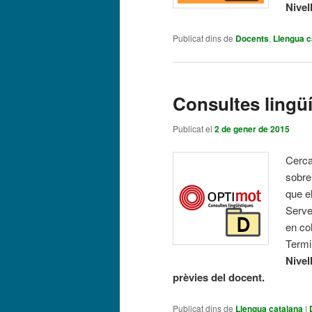
Nivel
Publicat dins de
Docents
,
Llengua c
Consultes lingü
Publicat el
2 de gener de 2015
Cerca
sobre 
que e
Serve
en col
Term
Nivel
prèvies del docent.
Publicat dins de
Llengua catalana
|