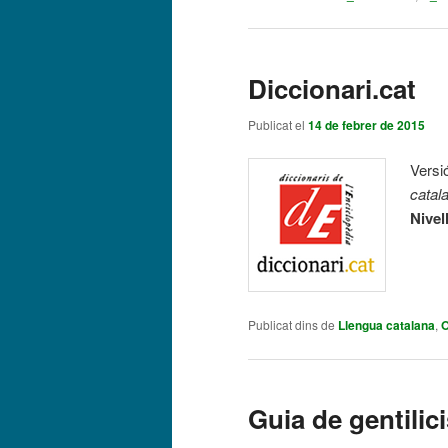
Diccionari.cat
Publicat el
14 de febrer de 2015
Versió
catal
Nivel
Publicat dins de
Llengua catalana
,
O
Guia de gentilic