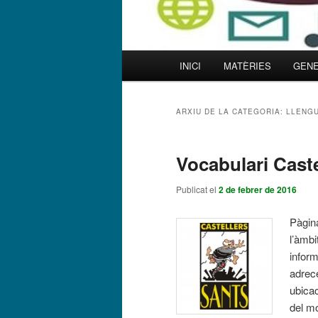
Menú
INICI
MATÈRIES
GENE
Aneu
Aneu
principal
al
al
ARXIU DE LA CATEGORIA:
LLENGU
contingut
contingut
Vocabulari Caste
principal
secundari
Publicat el
2 de febrer de 2016
Pàgina
l’àmbi
inform
adrece
ubicac
del mó