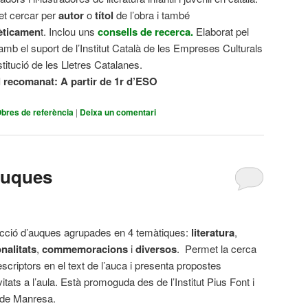
t cercar per
autor
o
títol
de l’obra i també
èticamen
t. Inclou uns
consells de recerca.
Elaborat pel
amb el suport de l’Institut Català de les Empreses Culturals
nstitució de les Lletres Catalanes.
l recomanat:
A partir de 1r d’ESO
bres de referència
|
Deixa un comentari
 auques
ecció d’auques agrupades en 4 temàtiques:
literatura
,
nalitats
,
commemoracions
i
diversos
. Permet la cerca
escriptors en el text de l’auca i presenta propostes
vitats a l’aula. Està promoguda des de l’Institut Pius Font i
de Manresa.