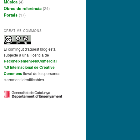
Música
(4)
Obres de referència
(24)
Portals
(17)
CREATIVE COMMONS
El contingut d'aquest blog està
subjecte a una llicència de
Reconeixement-NoComercial
4.0 Internacional de Creative
Commons
llevat de les persones
clarament identificables.