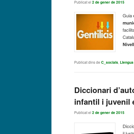
Publicat el
2 de gener de 2015
Guia 
muni
facil
Catal
Nivel
Publicat dins de
C_socials
,
Llengua
Diccionari d’auto
infantil i juvenil
Publicat el
2 de gener de 2015
Dicci
il·lus