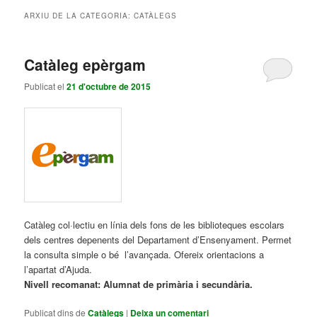
contingut
contingut
ARXIU DE LA CATEGORIA:
CATÀLEGS
principal
secundari
Catàleg epèrgam
Publicat el
21 d'octubre de 2015
Catàleg col·lectiu en línia dels fons de les biblioteques escolars
dels centres depenents del Departament d’Ensenyament. Permet
la consulta simple o bé l’avançada. Ofereix orientacions a
l’apartat d’Ajuda.
Nivell recomanat:
Alumnat de primària i secundària.
Publicat dins de
Catàlegs
|
Deixa un comentari