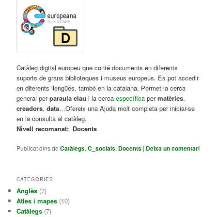
Catàleg digital europeu que conté documents en diferents
suports de grans biblioteques i museus europeus. Es pot accedir
en diferents llengües, també en la catalana. Permet la cerca
general per
paraula clau
i la cerca
específica
per
matèries
,
creadors
,
data
…Ofereix una Ajuda molt completa per iniciar-se
en la consulta al catàleg.
Nivell recomanat: Docents
Publicat dins de
Catàlegs
,
C_socials
,
Docents
|
Deixa un comentari
CATEGORIES
Anglès
(7)
Atles i mapes
(10)
Catàlegs
(7)