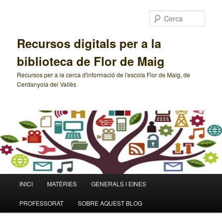
Cerca
Recursos digitals per a la
biblioteca de Flor de Maig
Recursos per a la cerca d'informació de l'escola Flor de Maig, de
Cerdanyola del Vallès
Menú
INICI
MATÈRIES
GENERALS I EINES
Aneu
Aneu
principal
PROFESSORAT
SOBRE AQUEST BLOG
al
al