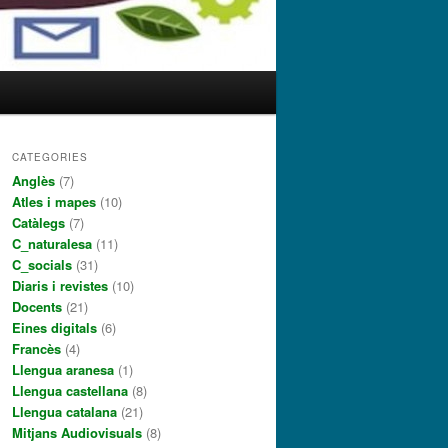
CATEGORIES
Anglès
(7)
Atles i mapes
(10)
Catàlegs
(7)
C_naturalesa
(11)
C_socials
(31)
Diaris i revistes
(10)
Docents
(21)
Eines digitals
(6)
Francès
(4)
Llengua aranesa
(1)
Llengua castellana
(8)
Llengua catalana
(21)
Mitjans Audiovisuals
(8)