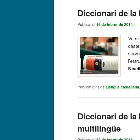
Diccionari de la
Publicat el
15 de febrer de 2014
Versió
caste
serve
l’estr
Nivel
Publicat dins de
Llengua castellana
Diccionari de la
multilingüe
Publicat el
14 de febrer de 2014