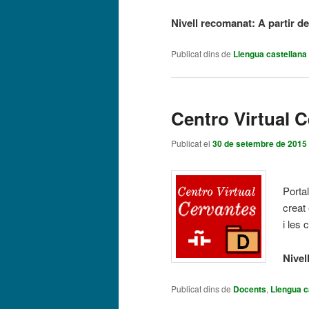
Nivell recomanat: A partir d
Publicat dins de
Llengua castellana
Centro Virtual 
Publicat el
30 de setembre de 2015
Porta
creat 
i les 
Nivel
Publicat dins de
Docents
,
Llengua c