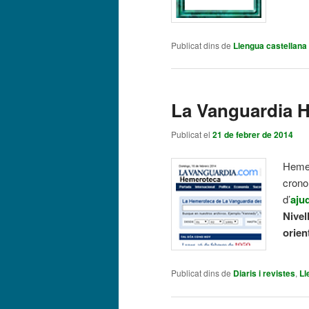
Publicat dins de
Llengua castellana
La Vanguardia 
Publicat el
21 de febrer de 2014
Hemer
crono
d’
aju
Nivel
orien
Publicat dins de
Diaris i revistes
,
Ll