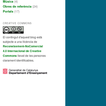
Música
(4)
Obres de referència
(24)
Portals
(17)
CREATIVE COMMONS
El contingut d'aquest blog està
subjecte a una llicència de
Reconeixement-NoComercial
4.0 Internacional de Creative
Commons
llevat de les persones
clarament identificables.