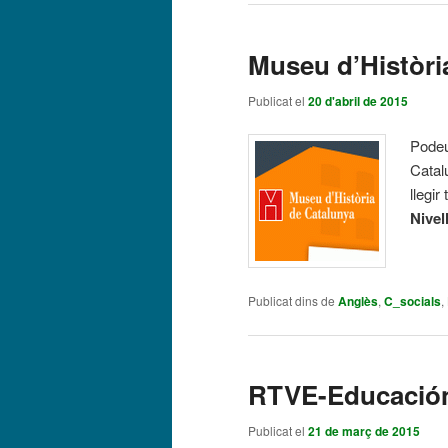
Museu d’Històri
Publicat el
20 d'abril de 2015
Podeu 
Catal
llegi
Nivel
Publicat dins de
Anglès
,
C_socials
,
RTVE-Educació
Publicat el
21 de març de 2015