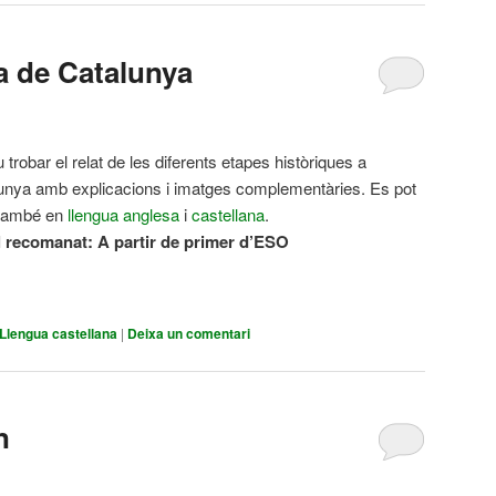
a de Catalunya
trobar el relat de les diferents etapes històriques a
unya amb explicacions i imatges complementàries. Es pot
r també en
llengua anglesa
i
castellana
.
l recomanat:
A partir de primer d’ESO
Llengua castellana
|
Deixa un comentari
n