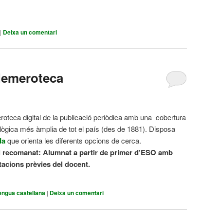
|
Deixa un comentari
Hemeroteca
oteca digital de la publicació periòdica amb una cobertura
lògica més àmplia de tot el país (des de 1881). Disposa
da
que orienta les diferents opcions de cerca.
l recomanat:
Alumnat a partir de primer d’ESO amb
tacions prèvies del docent.
engua castellana
|
Deixa un comentari