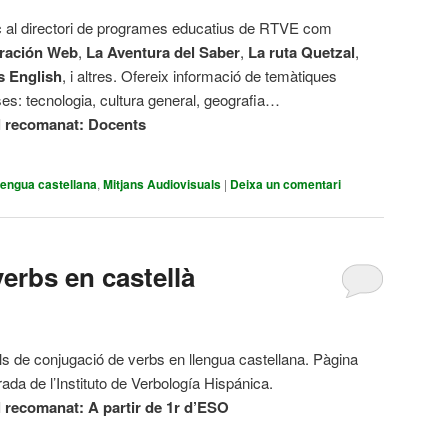
ç al directori de programes educatius de RTVE com
ración Web
,
La Aventura del Saber
,
La ruta Quetzal
,
s English
, i altres. Ofereix informació de temàtiques
ses: tecnologia, cultura general, geografia…
l recomanat: Docents
lengua castellana
,
Mitjans Audiovisuals
|
Deixa un comentari
erbs en castellà
s de conjugació de verbs en llengua castellana. Pàgina
rada de l’Instituto de Verbología Hispánica.
l recomanat:
A partir de 1r d’ESO