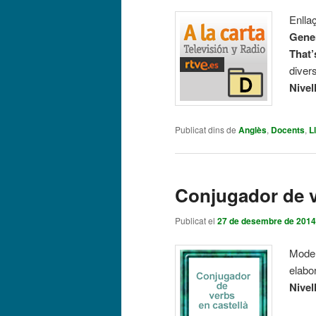
Enlla
Gene
That’
diver
Nivel
Publicat dins de
Anglès
,
Docents
,
L
Conjugador de v
Publicat el
27 de desembre de 2014
Model
elabo
Nivel