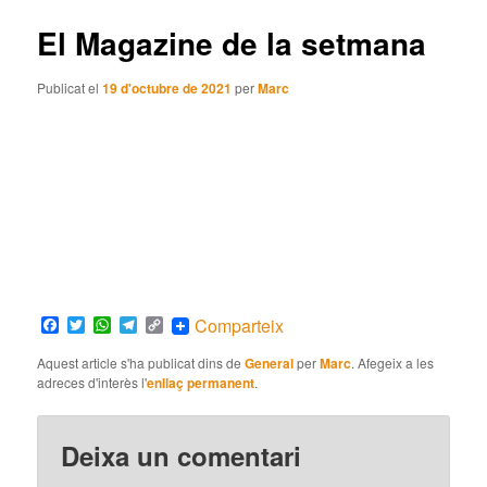
articles
El Magazine de la setmana
Publicat el
19 d'octubre de 2021
per
Marc
Facebook
Twitter
WhatsApp
Telegram
Copy
Comparteix
Link
Aquest article s'ha publicat dins de
General
per
Marc
. Afegeix a les
adreces d'interès l'
enllaç permanent
.
Deixa un comentari