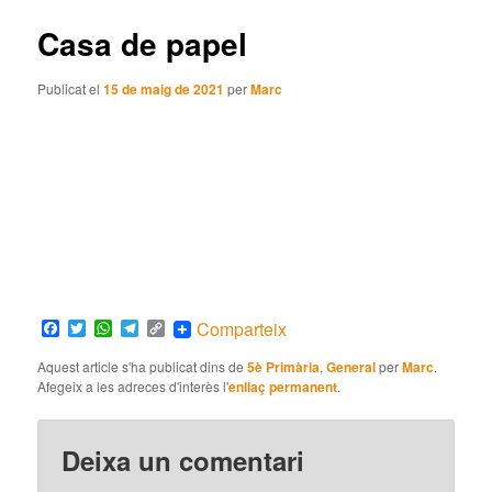
articles
Casa de papel
Publicat el
15 de maig de 2021
per
Marc
Facebook
Twitter
WhatsApp
Telegram
Copy
Comparteix
Link
Aquest article s'ha publicat dins de
5è Primària
,
General
per
Marc
.
Afegeix a les adreces d'interès l'
enllaç permanent
.
Deixa un comentari