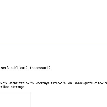
 serà publicat) (necessari)
e=""> <abbr title=""> <acronym title=""> <b> <blockquote cite=""
trike> <strong>