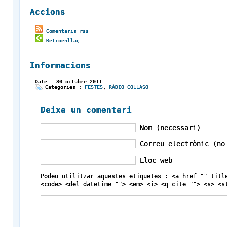
Accions
Comentaris rss
Retroenllaç
Informacions
Date : 30 octubre 2011
Categories :
FESTES
,
RÀDIO COLLASO
Deixa un comentari
Nom (necessari)
Correu electrònic (no
Lloc web
Podeu utilitzar aquestes etiquetes : <a href="" titl
<code> <del datetime=""> <em> <i> <q cite=""> <s> <s