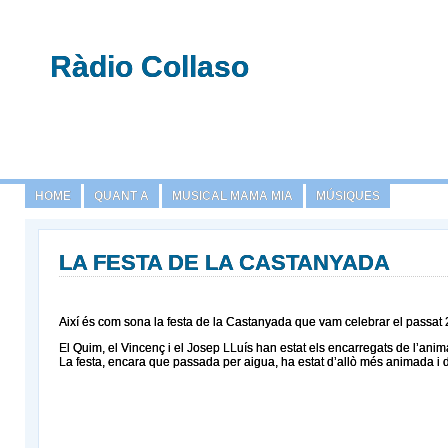
Ràdio Collaso
HOME
QUANT A
MUSICAL MAMA MIA
MÚSIQUES
LA FESTA DE LA CASTANYADA
Així és com sona la festa de la Castanyada que vam celebrar el passat 
El Quim, el Vincenç i el Josep LLuís han estat els encarregats de l’animac
La festa, encara que passada per aigua, ha estat d’allò més animada i d