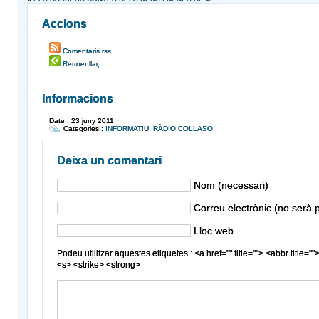
Accions
Comentaris rss
Retroenllaç
Informacions
Date : 23 juny 2011
Categories :
INFORMATIU
,
RÀDIO COLLASO
Deixa un comentari
Nom (necessari)
Correu electrònic (no serà p
Lloc web
Podeu utilitzar aquestes etiquetes : <a href="" title=""> <abbr title
<s> <strike> <strong>