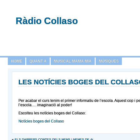
Ràdio Collaso
HOME
QUANT A
MUSICAL MAMA MIA
MÚSIQUES
LES NOTÍCIES BOGES DEL COLLAS
Per acabar el curs tenim el primer informatiu de l’escola. Aquest cop i p
l’escola…. imaginació al poder!
Escolteu les notícies boges del Collaso:
Notícies boges del Collaso
«
ELS DARRERS CONTES DELS NENS I NENES DE 4t