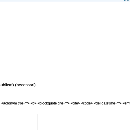
ublicat) (necessari)
=""> <acronym title=""> <b> <blockquote cite=""> <cite> <code> <del datetime=""> <em