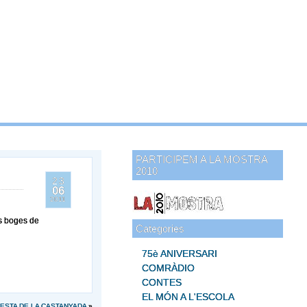
PARTICIPEM A LA MOSTRA
2010
23
06
2011
es boges de
Categories
75è ANIVERSARI
COMRÀDIO
CONTES
EL MÓN A L'ESCOLA
FESTA DE LA CASTANYADA
»