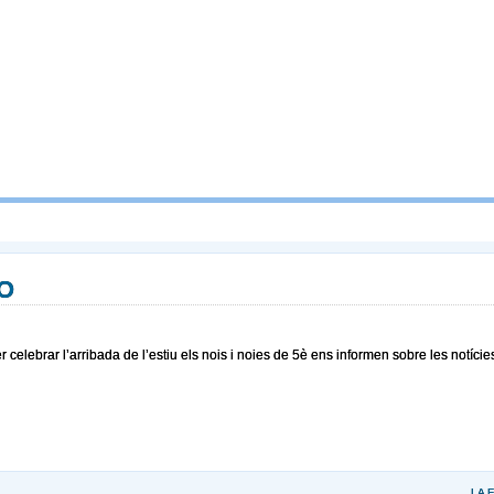
O
er celebrar l’arribada de l’estiu els nois i noies de 5è ens informen sobre les notíci
LA 