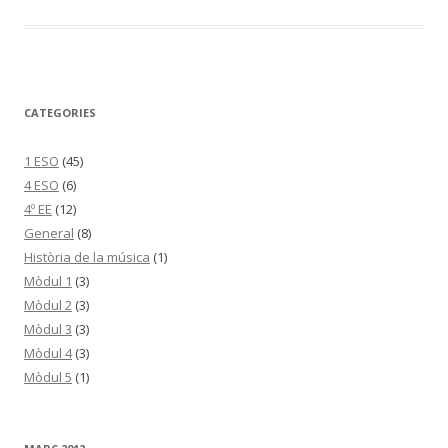
CATEGORIES
1 ESO
(45)
4 ESO
(6)
4º EE
(12)
General
(8)
Història de la música
(1)
Mòdul 1
(3)
Mòdul 2
(3)
Mòdul 3
(3)
Mòdul 4
(3)
Mòdul 5
(1)