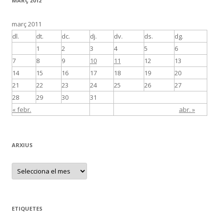
MARÇ 2012
març 2011
dl.
dt.
dc.
dj.
dv.
ds.
dg.
1
2
3
4
5
6
7
8
9
10
11
12
13
14
15
16
17
18
19
20
21
22
23
24
25
26
27
28
29
30
31
« febr.
abr. »
ARXIUS
A
r
x
i
u
s
ETIQUETES