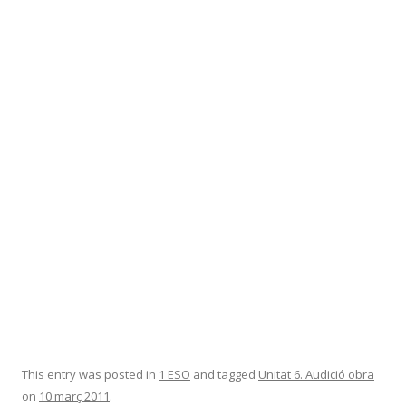
This entry was posted in
1 ESO
and tagged
Unitat 6. Audició obra
on
10 març 2011
.