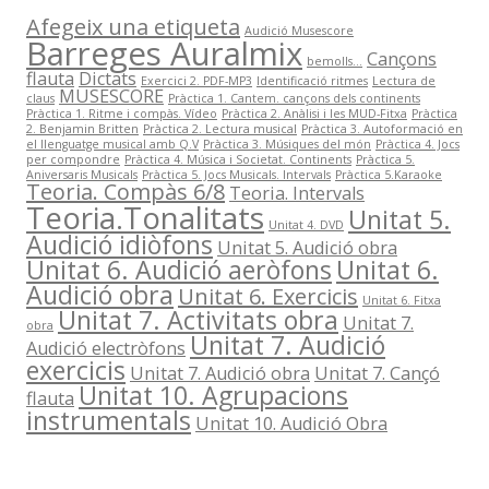
Afegeix una etiqueta
Audició Musescore
Barreges Auralmix
Cançons
bemolls...
flauta
Dictats
Exercici 2. PDF-MP3
Identificació ritmes
Lectura de
MUSESCORE
claus
Pràctica 1. Cantem. cançons dels continents
Pràctica 1. Ritme i compàs. Vídeo
Pràctica 2. Anàlisi i les MUD-Fitxa
Pràctica
2. Benjamin Britten
Pràctica 2. Lectura musical
Pràctica 3. Autoformació en
el llenguatge musical amb Q.V
Pràctica 3. Músiques del món
Pràctica 4. Jocs
per compondre
Pràctica 4. Música i Societat. Continents
Pràctica 5.
Aniversaris Musicals
Pràctica 5. Jocs Musicals. Intervals
Pràctica 5.Karaoke
Teoria. Compàs 6/8
Teoria. Intervals
Teoria.Tonalitats
Unitat 5.
Unitat 4. DVD
Audició idiòfons
Unitat 5. Audició obra
Unitat 6. Audició aeròfons
Unitat 6.
Audició obra
Unitat 6. Exercicis
Unitat 6. Fitxa
Unitat 7. Activitats obra
Unitat 7.
obra
Unitat 7. Audició
Audició electròfons
exercicis
Unitat 7. Audició obra
Unitat 7. Cançó
Unitat 10. Agrupacions
flauta
instrumentals
Unitat 10. Audició Obra