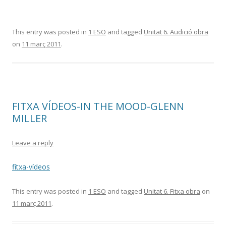
This entry was posted in
1 ESO
and tagged
Unitat 6. Audició obra
on
11 març 2011
.
FITXA VÍDEOS-IN THE MOOD-GLENN
MILLER
Leave a reply
fitxa-vídeos
This entry was posted in
1 ESO
and tagged
Unitat 6. Fitxa obra
on
11 març 2011
.