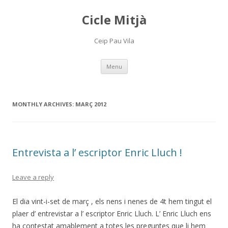
Cicle Mitjà
Ceip Pau Vila
Skip
Menu
to
content
MONTHLY ARCHIVES:
MARÇ 2012
Entrevista a l’ escriptor Enric Lluch !
Leave a reply
El dia vint-i-set de març , els nens i nenes de 4t hem tingut el
plaer d’ entrevistar a l’ escriptor Enric Lluch. L’ Enric Lluch ens
ha contestat amablement a totes les preguntes que li hem