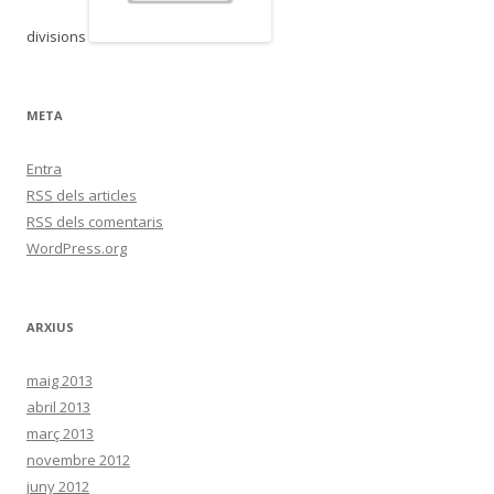
divisions
META
Entra
RSS
dels articles
RSS
dels comentaris
WordPress.org
ARXIUS
maig 2013
abril 2013
març 2013
novembre 2012
juny 2012