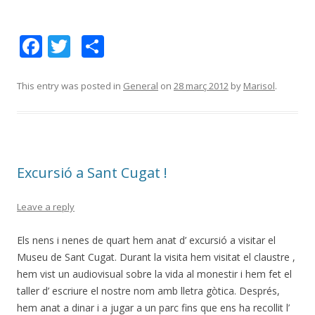
F
T
C
ac
w
o
e
itt
m
This entry was posted in
General
on
28 març 2012
by
Marisol
.
b
er
p
o
ar
o
te
Excursió a Sant Cugat !
k
ix
Leave a reply
Els nens i nenes de quart hem anat d’ excursió a visitar el
Museu de Sant Cugat. Durant la visita hem visitat el claustre ,
hem vist un audiovisual sobre la vida al monestir i hem fet el
taller d’ escriure el nostre nom amb lletra gòtica. Després,
hem anat a dinar i a jugar a un parc fins que ens ha recollit l’