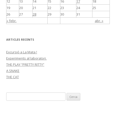
12
13
14
15
16
17
18
19
20
21
22
23
24
25
26
27
28
29
30
31
« febr.
abr. »
ARTICLES RECENTS
Excursió a La Mata !
Experiments al laboratori.
THE PLAY “PRETTY RITTY”
A SNAKE
THE CAT
C
e
r
c