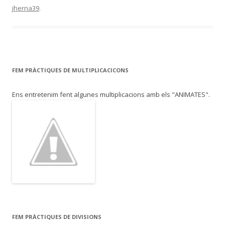
jherna39
.
b
er
p
o
ar
o
te
k
ix
FEM PRÀCTIQUES DE MULTIPLICACICONS
Ens entretenim fent algunes multiplicacions amb els "ANIMATES".
FEM PRÀCTIQUES DE DIVISIONS