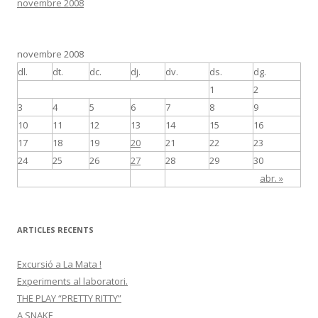
novembre 2008
novembre 2008
dl.
dt.
dc.
dj.
dv.
ds.
dg.
1
2
3
4
5
6
7
8
9
10
11
12
13
14
15
16
17
18
19
20
21
22
23
24
25
26
27
28
29
30
abr. »
ARTICLES RECENTS
Excursió a La Mata !
Experiments al laboratori.
THE PLAY “PRETTY RITTY”
A SNAKE