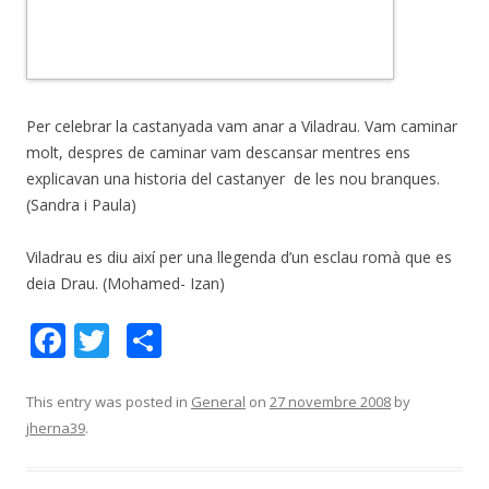
Per celebrar la castanyada vam anar a Viladrau. Vam caminar
molt, despres de caminar vam descansar mentres ens
explicavan una historia del castanyer de les nou branques.
(Sandra i Paula)
Viladrau es diu així per una llegenda d’un esclau romà que es
deia Drau. (Mohamed- Izan)
F
T
C
ac
w
o
e
itt
m
This entry was posted in
General
on
27 novembre 2008
by
jherna39
.
b
er
p
o
ar