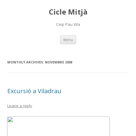
Cicle Mitjà
Ceip Pau Vila
Skip
Menu
to
content
MONTHLY ARCHIVES:
NOVEMBRE 2008
Excursió a Viladrau
Leave a reply