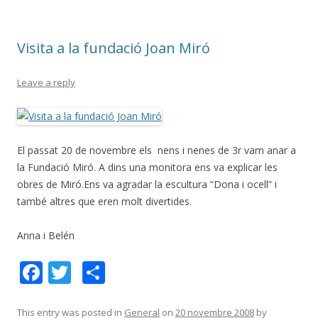
o
te
k
ix
Visita a la fundació Joan Miró
Leave a reply
El passat 20 de novembre els nens i nenes de 3r vam anar a
la Fundació Miró. A dins una monitora ens va explicar les
obres de Miró.Ens va agradar la escultura “Dona i ocell” i
també altres que eren molt divertides.
Anna i Belén
F
T
C
ac
w
o
e
itt
m
This entry was posted in
General
on
20 novembre 2008
by