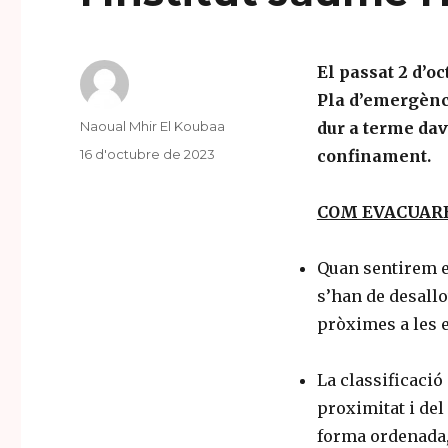
El passat 2 d’o
Pla d’emergènci
Author
Naoual Mhir El Koubaa
dur a terme dav
Posted
16 d'octubre de 2023
confinament.
on
COM EVACUAR
Quan sentirem el
s’han de desallo
pròximes a les e
La classificació
proximitat i de
forma ordenada,