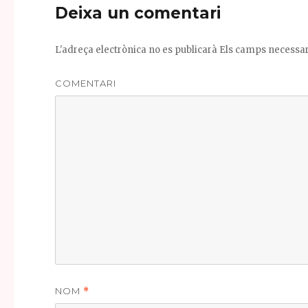
Deixa un comentari
o
k
L'adreça electrònica no es publicarà
Els camps necessa
COMENTARI
NOM
*