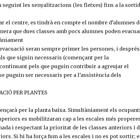
 seguint les senyalitzacions (les fletxes) fins a la sorti
ar el centre, es tindrà en compte el nombre d’alumnes d
anera que dues classes amb pocs alumnes poden evacua
tàniament
d’evacuació seran sempre primer les persones, i després
als que siguin necessaris (començant per la
continuant pels que puguin contribuir a agreujar el
que puguin ser necessaris per a l’assistència dels
ACIÓ PER PLANTES
ençarà per la planta baixa. Simultàniament els ocupant
uperiors es mobilitzaran cap a les escales més properes
da i respectant la prioritat de les classes anteriors i d
iors. Si hi ha força fum a les escales i no es pot sortir; e