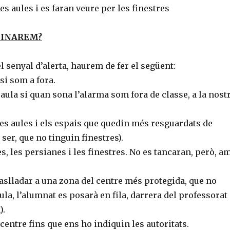
 aules i es faran veure per les finestres
FINAREM?
 senyal d’alerta, haurem de fer el següent:
si som a fora.
 aula si quan sona l’alarma som fora de classe, a la nost
es aules i els espais que quedin més resguardats de
t ser, que no tinguin finestres).
s, les persianes i les finestres. No es tancaran, però, a
aslladar a una zona del centre més protegida, que no
aula, l’alumnat es posarà en fila, darrera del professorat
).
centre fins que ens ho indiquin les autoritats.