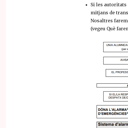
Si les autoritat
mitjans de trans
Nosaltres farem
(vegeu Què farem