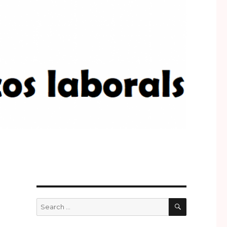
SEARCH
Search
for: