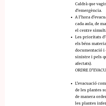
Caldrà que vagin
d’emergència.
A l’hora d’evacu
cada aula, de m
el centre simul
Les prioritats 
els béns materi
documentació i 
sinistre i pels 
afectats).
ORDRE D’EVACU
L’evacuació com
de les plantes s
de manera ordena
les plantes infer