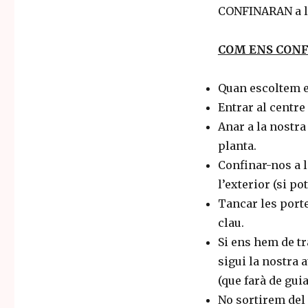
CONFINARAN a les
COM ENS CON
Quan escoltem el
Entrar al centre 
Anar a la nostra
planta.
Confinar-nos a l
l’exterior (si po
Tancar les porte
clau.
Si ens hem de tr
sigui la nostra 
(que farà de guia
No sortirem del 