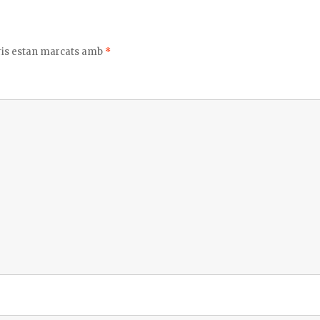
ix
ris estan marcats amb
*