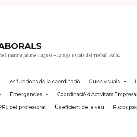
LABORALS
e l'Institut Jaume Huguet – Antiga Escola del Treball. Valls.
Les funcions de la coordinació
Guies visuals
Emergències
Coordinació d’Activitats Empresar
PRL pel professorat
Ús eficient de la veu
Riscos psi