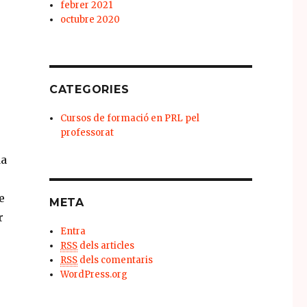
febrer 2021
octubre 2020
CATEGORIES
Cursos de formació en PRL pel
professorat
da
e
META
r
Entra
RSS
dels articles
RSS
dels comentaris
WordPress.org