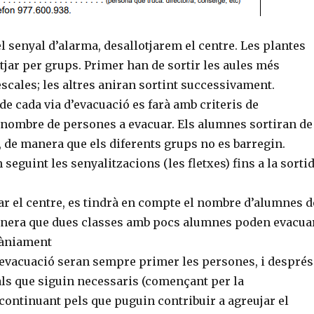
 senyal d’alarma, desallotjarem el centre. Les plantes
tjar per grups. Primer han de sortir les aules més
scales; les altres aniran sortint successivament.
 de cada via d’evacuació es farà amb criteris de
l nombre de persones a evacuar. Els alumnes sortiran de
 de manera que els diferents grups no es barregin.
 seguint les senyalitzacions (les fletxes) fins a la sorti
ar el centre, es tindrà en compte el nombre d’alumnes d
anera que dues classes amb pocs alumnes poden evacua
tàniament
d’evacuació seran sempre primer les persones, i després
als que siguin necessaris (començant per la
continuant pels que puguin contribuir a agreujar el