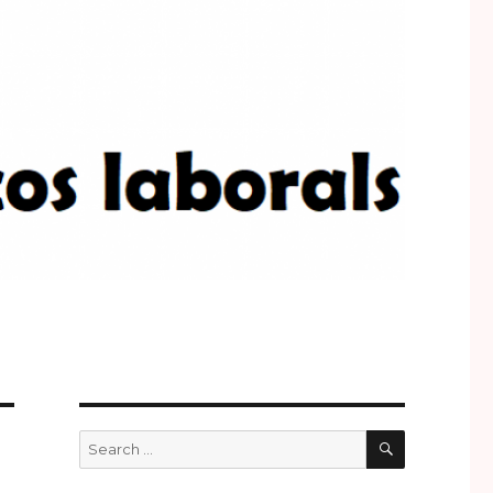
SEARCH
Search
for: