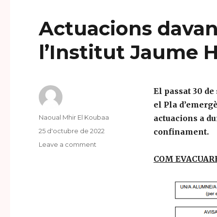
Actuacions davan
l’Institut Jaume
El passat 30 de
el Pla d’emergè
Author
Naoual Mhir El Koubaa
actuacions a du
Posted
25 d'octubre de 2022
confinament.
on
Leave a comment
on
Actuacions
COM EVACUAR
davant
d’una
emergència
a
l’Institut
Jaume