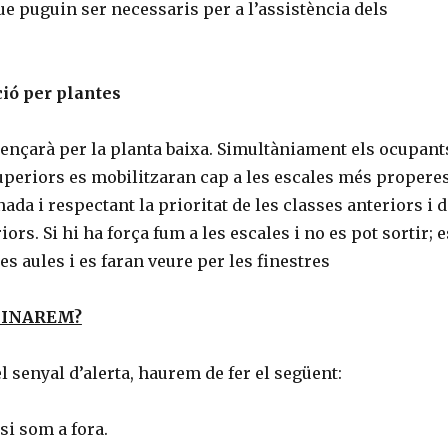
que puguin ser necessaris per a l’assistència dels
ió per plantes
ençarà per la planta baixa. Simultàniament els ocupant
uperiors es mobilitzaran cap a les escales més properes
da i respectant la prioritat de les classes anteriors i d
iors. Si hi ha força fum a les escales i no es pot sortir; e
 aules i es faran veure per les finestres
FINAREM?
 senyal d’alerta, haurem de fer el següent:
si som a fora.