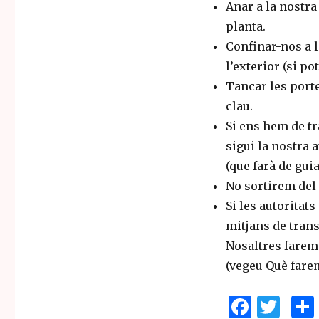
Anar a la nostra
planta.
Confinar-nos a l
l’exterior (si po
Tancar les porte
clau.
Si ens hem de tr
sigui la nostra 
(que farà de guia
No sortirem del 
Si les autoritat
mitjans de trans
Nosaltres farem
(vegeu Què farem
F
T