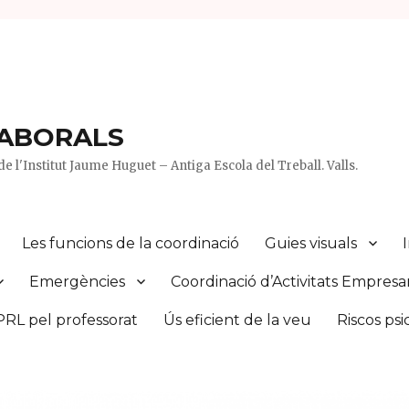
LABORALS
e l'Institut Jaume Huguet – Antiga Escola del Treball. Valls.
Les funcions de la coordinació
Guies visuals
Emergències
Coordinació d’Activitats Empresar
PRL pel professorat
Ús eficient de la veu
Riscos psi