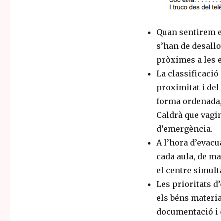
Quan sentirem el
s’han de desallo
pròximes a les e
La classificació
proximitat i de
forma ordenada,
Caldrà que vagin
d’emergència.
A l’hora d’evacu
cada aula, de m
el centre simul
Les prioritats 
els béns materi
documentació i 