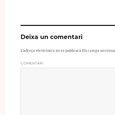
c
it
e
te
b
r
o
Deixa un comentari
o
k
L'adreça electrònica no es publicarà
Els camps necessa
COMENTARI