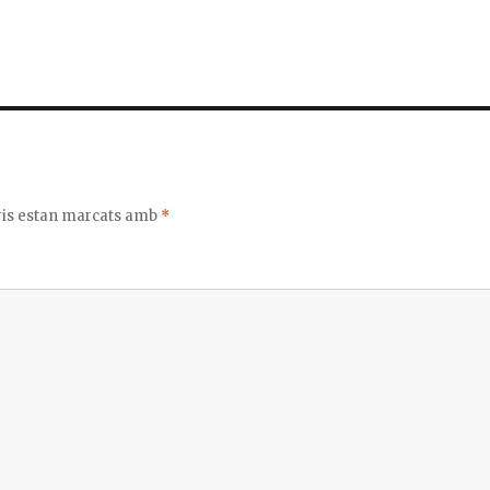
m
p
ar
te
ix
ris estan marcats amb
*