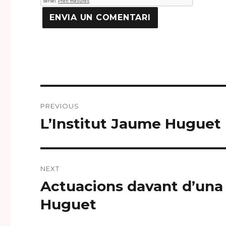
Navegació
PREVIOUS
d'articles
L’Institut Jaume Huguet r
Previous
post:
NEXT
Actuacions davant d’una 
Next
post:
Huguet