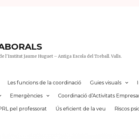
LABORALS
e l'Institut Jaume Huguet – Antiga Escola del Treball. Valls.
Les funcions de la coordinació
Guies visuals
Emergències
Coordinació d’Activitats Empresar
PRL pel professorat
Ús eficient de la veu
Riscos psi