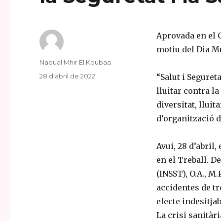
Aprovada en el 
motiu del Dia Mu
Author
Naoual Mhir El Koubaa
Posted
28 d'abril de 2022
“Salut i Segureta
on
lluitar contra la
diversitat, llui
d’organització d
Avui, 28 d’abril
en el Treball. De
(INSST), O.A., M
accidentes de tr
efecte indesitjab
La crisi sanitàr