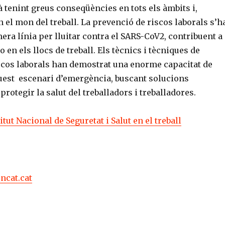
 tenint greus conseqüències en tots els àmbits i,
 el mon del treball. La prevenció de riscos laborals s’h
mera línia per lluitar contra el SARS-CoV2, contribuent a
o en els llocs de treball. Els tècnics i tècniques de
scos laborals han demostrat una enorme capacitat de
uest escenari d’emergència, buscant solucions
rotegir la salut del treballadors i treballadores.
itut Nacional de Seguretat i Salut en el treball
encat.cat
C
o