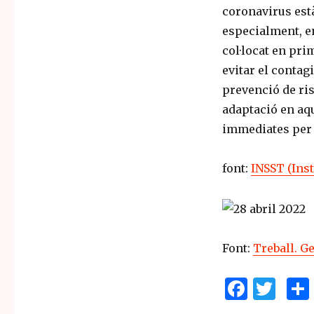
coronavirus està
especialment, en
col·locat en pri
evitar el contagi
prevenció de ri
adaptació en aq
immediates per p
font:
INSST (Inst
Font:
Treball. G
F
T
a
w