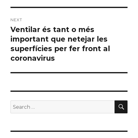
post:
NEXT
Ventilar és tant o més
Next
important que netejar les
post:
superfícies per fer front al
coronavirus
SE
Search
for: