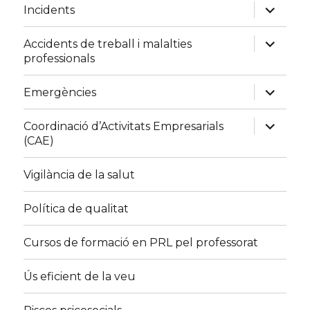
expand
Incidents
child
menu
expand
Accidents de treball i malalties
child
professionals
menu
expand
Emergències
child
menu
expand
Coordinació d’Activitats Empresarials
child
(CAE)
menu
Vigilància de la salut
Política de qualitat
Cursos de formació en PRL pel professorat
Ús eficient de la veu