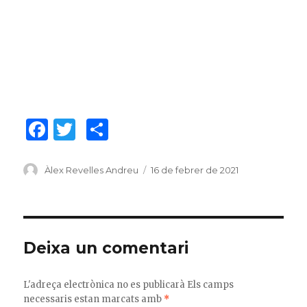
F
T
C
a
w
o
c
it
m
Author
Àlex Revelles Andreu
Posted
16 de febrer de 2021
on
e
te
p
b
r
ar
o
te
Deixa un comentari
o
ix
k
L'adreça electrònica no es publicarà
Els camps
necessaris estan marcats amb
*