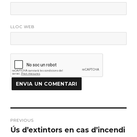
LLOC WEB
Navegació
PREVIOUS
d'articles
Ús d’extintors en cas d’incendi
Previous