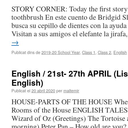
STORY CORNER: Today the first story 
toothbrush En este cuento de Bridgid Sl
busca su cepillo de dientes con la ayuda
Visitan a sus amigos el elefante la jiraf
→
Publicat dins de
2019-20 School Year
,
Class 1
,
Class 2
,
English
English / 21st- 27th APRIL (Li
English)
Publicat el
20 abril 2020
per
maltemir
HOUSE-PARTS OF THE HOUSE Where 
Rooms of the House ENGLISH TALES
Wizard of Oz (Greetings) The Tortoise
morning) Peter Pan – How old are you? 