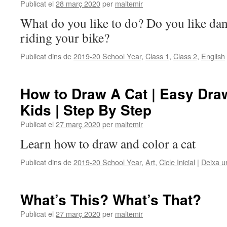
Publicat el
28 març 2020
per
maltemir
What do you like to do? Do you like da
riding your bike?
Publicat dins de
2019-20 School Year
,
Class 1
,
Class 2
,
English
How to Draw A Cat | Easy Dra
Kids | Step By Step
Publicat el
27 març 2020
per
maltemir
Learn how to draw and color a cat
Publicat dins de
2019-20 School Year
,
Art
,
Cicle Inicial
|
Deixa u
What’s This? What’s That?
Publicat el
27 març 2020
per
maltemir