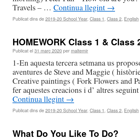
Travels – …
Continua llegint
→
Publicat dins de
2019-20 School Year
,
Class 1
,
Class 2
,
English
HOMEWORK Class 1 & Class 2 
Publicat el
31 març 2020
per
maltemir
1-En aquesta tercera setmana us propos
aventures de Steve and Maggie ( històrie
Creative paintings ( Fork Flowers and 
fer aquestes creacions i d’ altres seguint
Continua llegint
→
Publicat dins de
2019-20 School Year
,
Class 1
,
Class 2
,
English
What Do You Like To Do?