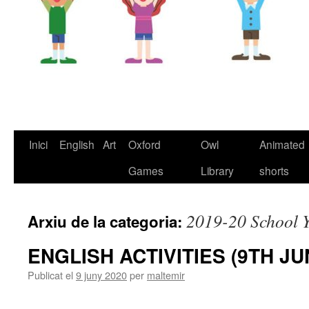
Inici
English
Art
Oxford
Owl
Animated
Vés
Games
Library
shorts
al
contingut
2019-20 School 
Arxiu de la categoria:
ENGLISH ACTIVITIES (9TH JU
Publicat el
9 juny 2020
per
maltemir
M