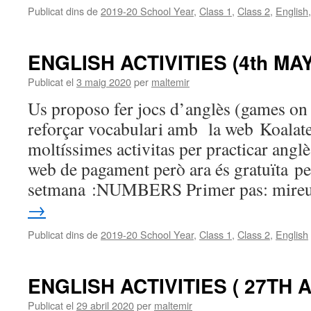
Publicat dins de
2019-20 School Year
,
Class 1
,
Class 2
,
English
ENGLISH ACTIVITIES (4th MAY
Publicat el
3 maig 2020
per
maltemir
Us proposo fer jocs d’anglès (games on 
reforçar vocabulari amb la web Koalate
moltíssimes activitas per practicar ang
web de pagament però ara és gratuïta p
setmana :NUMBERS Primer pas: mir
→
Publicat dins de
2019-20 School Year
,
Class 1
,
Class 2
,
English
ENGLISH ACTIVITIES ( 27TH A
Publicat el
29 abril 2020
per
maltemir