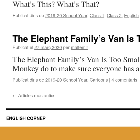
What’s This? What’s That?
Publicat dins de
2019-20 School Year
,
Class 1
,
Class 2
,
English
The Elephant Family’s Van Is 
Publicat el
27 març 2020
per
maltemir
The Elephant Family’s Van Is Too Smal
Monkey do to make sure everyone has a
Publicat dins de
2019-20 School Year
,
Cartoons
|
4 comentaris
←
Articles més antics
ENGLISH CORNER