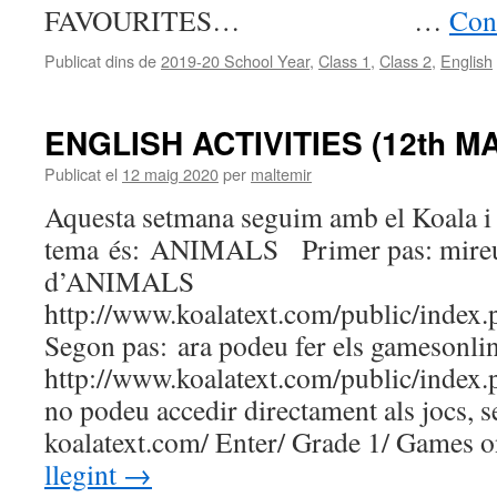
FAVOURITES… …
Cont
Publicat dins de
2019-20 School Year
,
Class 1
,
Class 2
,
English
ENGLISH ACTIVITIES (12th MA
Publicat el
12 maig 2020
per
maltemir
Aquesta setmana seguim amb el Koala i 
tema és: ANIMALS Primer pas: mireu
d’ANIMALS
http://www.koalatext.com/public/index.
Segon pas: ara podeu fer els gameson
http://www.koalatext.com/public/index.
no podeu accedir directament als jocs, 
koalatext.com/ Enter/ Grade 1/ Games 
llegint
→